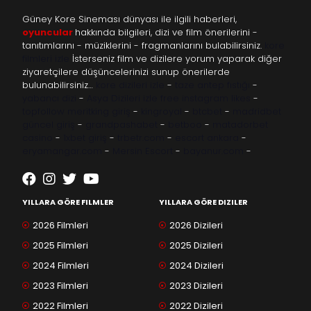
Güney Kore Sineması dünyası ile ilgili haberleri,
oyuncular
hakkında bilgileri, dizi ve film önerilerini -
tanıtımlarını - müziklerini - fragmanlarını bulabilirsiniz.
kore
filmleri izle
İsterseniz film ve dizilere yorum yaparak diğer
ziyaretçilere düşüncelerinizi sunup önerilerde
bulunabilirsiniz…
kore dizileri izle
-
taze antep fıstığı
-
yabancı dizi
-
Asya Dizileri izle
free instagram likes
-
topfollow
meritking giriş
-
kingroyal
-
btcbet
-
madridbet
güncel giriş
-
grandpashabet
-
betboo
-
matadorbet
casino
-
1xbet giriş
-
trbetr.com
-
escort ankara
-
eryamangar.com
-
Mersin Escort
-
bayanur.com
-
YILLARA GÖRE FILMLER
YILLARA GÖRE DIZILER
2026 Filmleri
2026 Dizileri
2025 Filmleri
2025 Dizileri
2024 Filmleri
2024 Dizileri
2023 Filmleri
2023 Dizileri
2022 Filmleri
2022 Dizileri