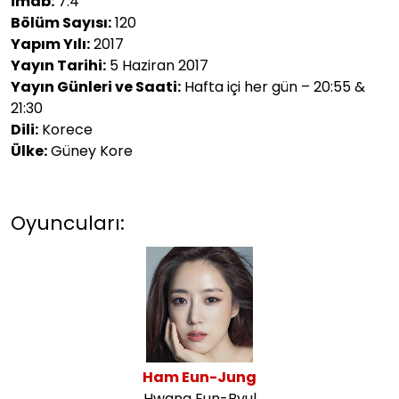
imdb:
7.4
Bölüm Sayısı:
120
Yapım Yılı:
2017
Yayın Tarihi:
5 Haziran 2017
Yayın Günleri ve Saati:
Hafta içi her gün – 20:55 &
21:30
Dili:
Korece
Ülke:
Güney Kore
Oyuncuları:
Ham Eun-Jung
Hwang Eun-Byul