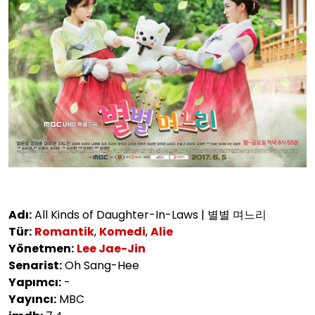
Adı:
All Kinds of Daughter-In-Laws | 별별 며느리
Tür:
Romantik
,
Komedi
,
Alie
Yönetmen:
Lee Jae-Jin
Senarist:
Oh Sang-Hee
Yapımcı:
-
Yayıncı:
MBC