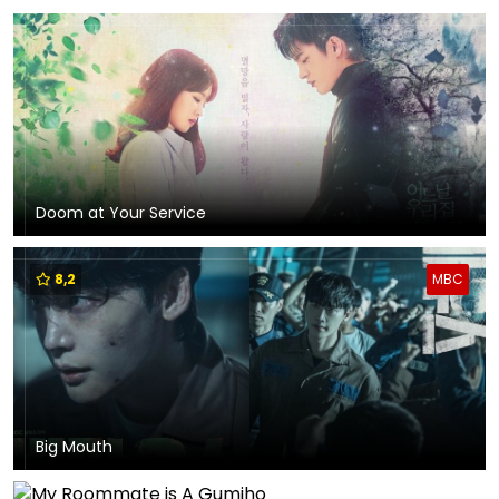
Doom at Your Service
8,2
MBC
Big Mouth