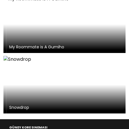
My Roommate is A Gumiho
Snowdrop
GÜNEY KORE SINEMASI