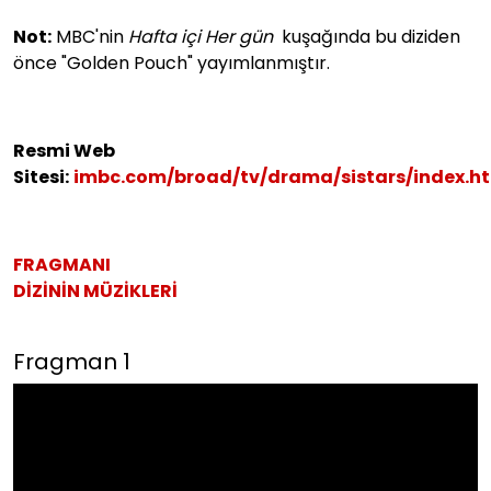
Not:
MBC'nin
Hafta içi Her gün
kuşağında bu diziden
önce "Golden Pouch" yayımlanmıştır.
Resmi Web
Sitesi:
imbc.com/broad/tv/drama/sistars/index.h
FRAGMANI
DİZİNİN MÜZİKLERİ
Fragman 1