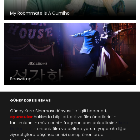
My Roommate is A Gumiho
Snowdrop
GÜNEY KORE SINEMASI
Güney Kore Sineması dünyası ile ilgili haberleri,
oyuncular
hakkında bilgileri, dizi ve film önerilerini -
tanıtımlarını - müziklerini - fragmanlarını bulabilirsiniz.
kore
filmleri izle
İsterseniz film ve dizilere yorum yaparak diğer
ziyaretçilere düşüncelerinizi sunup önerilerde