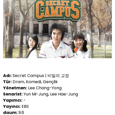
Adı:
Secret Campus | 비밀의 교정
Tür:
Dram, Komedi, Gençlik
Yönetmen:
Lee Chang-Yong
Senarist:
Yun Mi-Jung, Lee Hae-Jung
Yapımcı:
-
Yayıncı:
EBS
daum:
9.6