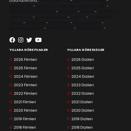
bulunabilirsiniz…
kore dizileri izle
-
taze antep fıstığı
-
yabancı dizi
-
Asya Dizileri izle
free instagram likes
-
topfollow
meritking giriş
-
kingroyal
-
btcbet
-
madridbet
güncel giriş
-
grandpashabet
-
betboo
-
matadorbet
casino
-
1xbet giriş
-
trbetr.com
-
escort ankara
-
eryamangar.com
-
Mersin Escort
-
bayanur.com
-
YILLARA GÖRE FILMLER
YILLARA GÖRE DIZILER
2026 Filmleri
2026 Dizileri
2025 Filmleri
2025 Dizileri
2024 Filmleri
2024 Dizileri
2023 Filmleri
2023 Dizileri
2022 Filmleri
2022 Dizileri
2021 Filmleri
2021 Dizileri
2020 Filmleri
2020 Dizileri
2019 Filmleri
2019 Dizileri
2018 Filmleri
2018 Dizileri