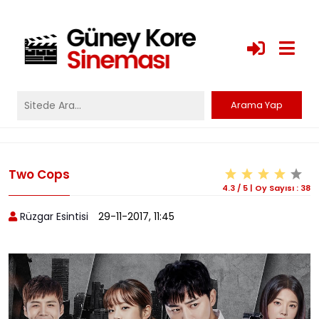
Two Cops
4.3
/
5
|
Oy Sayısı :
38
Rüzgar Esintisi
29-11-2017, 11:45