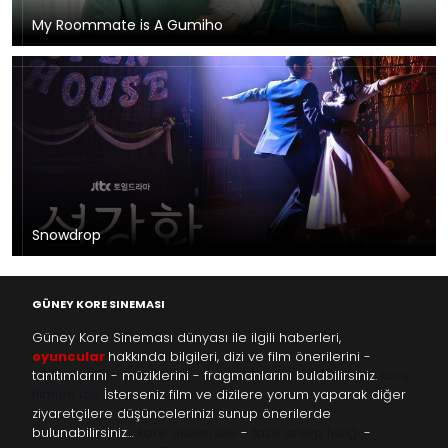
My Roommate is A Gumiho
Snowdrop
GÜNEY KORE SINEMASI
Güney Kore Sineması dünyası ile ilgili haberleri,
oyuncular
hakkında bilgileri, dizi ve film önerilerini -
tanıtımlarını - müziklerini - fragmanlarını bulabilirsiniz.
kore
filmleri izle
İsterseniz film ve dizilere yorum yaparak diğer
ziyaretçilere düşüncelerinizi sunup önerilerde
bulunabilirsiniz…
kore dizileri izle
-
taze antep fıstığı
-