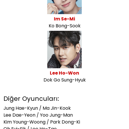
Im Se-Mi
Ko Bong-Sook
Lee Ho-Won
Dok Go Sung-Hyuk
Diğer Oyuncuları:
Jung Hae-Kyun / Ma Jin-Kook
Lee Dae-Yeon / Yoo Jung-Man
Kim Young-Woong / Park Dong-Ki
Oh Eui-Sik / Lee Ho-Tae