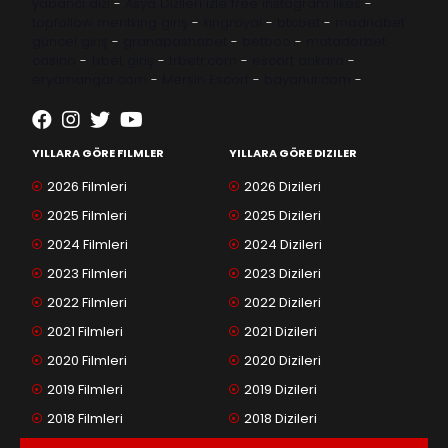
yabancı dizi
-
Asya Dizileri izle
free instagram likes
-
topfollow
meritking giriş
-
kingroyal
-
btcbet
-
madridbet
güncel giriş
-
grandpashabet
-
betboo
-
matadorbet
casino
-
1xbet giriş
-
trbetr.com
-
escort ankara
-
eryamangar.com
-
Mersin Escort
-
bayanur.com
-
YILLARA GÖRE FILMLER
YILLARA GÖRE DIZILER
2026 Filmleri
2026 Dizileri
2025 Filmleri
2025 Dizileri
2024 Filmleri
2024 Dizileri
2023 Filmleri
2023 Dizileri
2022 Filmleri
2022 Dizileri
2021 Filmleri
2021 Dizileri
2020 Filmleri
2020 Dizileri
2019 Filmleri
2019 Dizileri
2018 Filmleri
2018 Dizileri