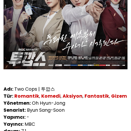
Adı:
Two Cops | 투깝스
Tür:
Romantik
,
Komedi
,
Aksiyon
,
Fantastik
,
Gizem
Yönetmen:
Oh Hyun-Jong
Senarist:
Byun Sang-Soon
Yapımcı:
-
Yayıncı:
MBC