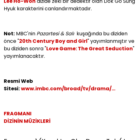
Lee Ho-Won
dizide zeki bir dedektif olan Dok Go Sung
Hyuk karakterini canlandırmaktadır.
Not:
MBC'nin
Pazartesi & Salı
kuşağında bu diziden
önce "
20th Century Boy and Girl
" yayımlanmıştır ve
bu diziden sonra "
Love Game: The Great Seduction
"
yayımlanacaktır.
Resmi Web
Sitesi:
www.imbc.com/broad/tv/drama/...
FRAGMANI
DİZİNİN MÜZİKLERİ