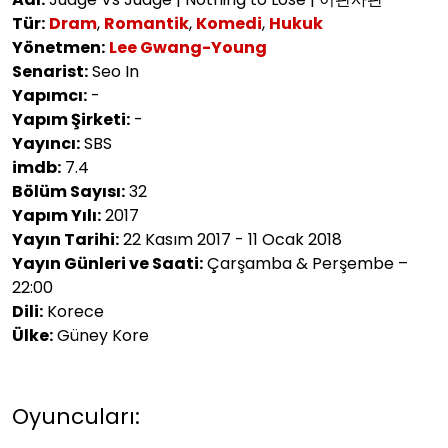
Tür:
Dram
,
Romantik
,
Komedi
,
Hukuk
Yönetmen:
Lee Gwang-Young
Senarist:
Seo In
Yapımcı:
-
Yapım Şirketi:
-
Yayıncı:
SBS
imdb:
7.4
Bölüm Sayısı:
32
Yapım Yılı:
2017
Yayın Tarihi:
22 Kasım 2017 - 11 Ocak 2018
Yayın Günleri ve Saati:
Çarşamba & Perşembe –
22:00
Dili:
Korece
Ülke:
Güney Kore
Oyuncuları: