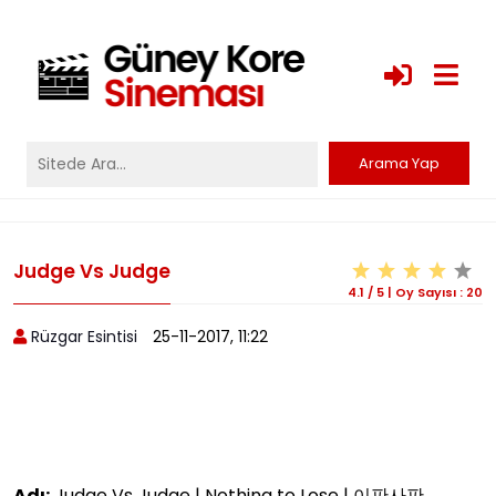
Judge Vs Judge
4.1
/
5
|
Oy Sayısı :
20
Rüzgar Esintisi
25-11-2017, 11:22
Adı:
Judge Vs Judge | Nothing to Lose | 이판사판