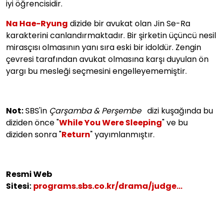
iyi öğrencisidir.
Na Hae-Ryung
dizide bir avukat olan Jin Se-Ra
karakterini canlandırmaktadır. Bir şirketin üçüncü nesil
mirasçısı olmasının yanı sıra eski bir idoldür. Zengin
çevresi tarafından avukat olmasına karşı duyulan ön
yargı bu mesleği seçmesini engelleyememiştir.
Not:
SBS'in
Çarşamba & Perşembe
dizi kuşağında bu
diziden önce "
While You Were Sleeping
" ve bu
diziden sonra "
Return
" yayımlanmıştır.
Resmi Web
Sitesi:
programs.sbs.co.kr/drama/judge...