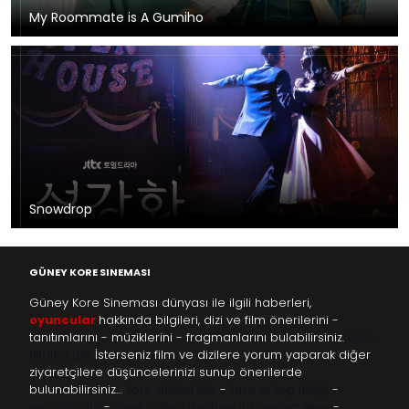
My Roommate is A Gumiho
Snowdrop
GÜNEY KORE SINEMASI
Güney Kore Sineması dünyası ile ilgili haberleri,
oyuncular
hakkında bilgileri, dizi ve film önerilerini -
tanıtımlarını - müziklerini - fragmanlarını bulabilirsiniz.
kore
filmleri izle
İsterseniz film ve dizilere yorum yaparak diğer
ziyaretçilere düşüncelerinizi sunup önerilerde
bulunabilirsiniz…
kore dizileri izle
-
taze antep fıstığı
-
yabancı dizi
-
Asya Dizileri izle
free instagram likes
-