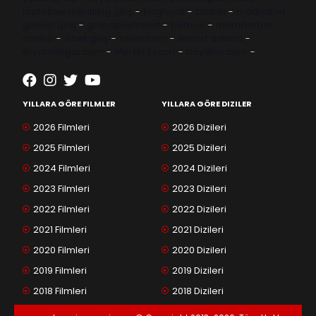
topfollow
meritking giriş
-
kingroyal
-
btcbet
-
madridbet
güncel giriş
-
grandpashabet
-
betboo
-
matadorbet
casino
-
1xbet giriş
-
trbetr.com
-
escort ankara
-
eryamangar.com
-
Mersin Escort
-
bayanur.com
-
YILLARA GÖRE FILMLER
YILLARA GÖRE DIZILER
2026 Filmleri
2026 Dizileri
2025 Filmleri
2025 Dizileri
2024 Filmleri
2024 Dizileri
2023 Filmleri
2023 Dizileri
2022 Filmleri
2022 Dizileri
2021 Filmleri
2021 Dizileri
2020 Filmleri
2020 Dizileri
2019 Filmleri
2019 Dizileri
2018 Filmleri
2018 Dizileri