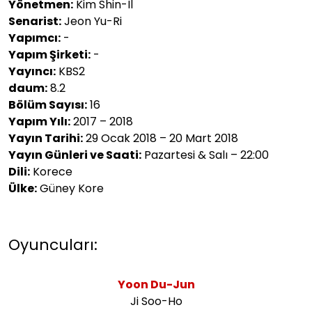
Yönetmen:
Kim Shin-Il
Senarist:
Jeon Yu-Ri
Yapımcı:
-
Yapım Şirketi:
-
Yayıncı:
KBS2
daum:
8.2
Bölüm Sayısı:
16
Yapım Yılı:
2017 – 2018
Yayın Tarihi:
29 Ocak 2018 – 20 Mart 2018
Yayın Günleri ve Saati:
Pazartesi & Salı – 22:00
Dili:
Korece
Ülke:
Güney Kore
Oyuncuları:
Yoon Du-Jun
Ji Soo-Ho