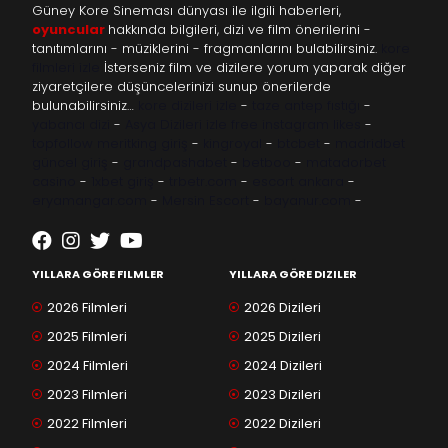
Güney Kore Sineması dünyası ile ilgili haberleri,
oyuncular
hakkında bilgileri, dizi ve film önerilerini -
tanıtımlarını - müziklerini - fragmanlarını bulabilirsiniz.
kore
filmleri izle
İsterseniz film ve dizilere yorum yaparak diğer
ziyaretçilere düşüncelerinizi sunup önerilerde
bulunabilirsiniz…
kore dizileri izle
-
taze antep fıstığı
-
yabancı dizi
-
Asya Dizileri izle
free instagram likes
-
topfollow
meritking giriş
-
kingroyal
-
btcbet
-
madridbet
güncel giriş
-
grandpashabet
-
betboo
-
matadorbet
casino
-
1xbet giriş
-
trbetr.com
-
escort ankara
-
eryamangar.com
-
Mersin Escort
-
bayanur.com
-
YILLARA GÖRE FILMLER
YILLARA GÖRE DIZILER
2026 Filmleri
2026 Dizileri
2025 Filmleri
2025 Dizileri
2024 Filmleri
2024 Dizileri
2023 Filmleri
2023 Dizileri
2022 Filmleri
2022 Dizileri