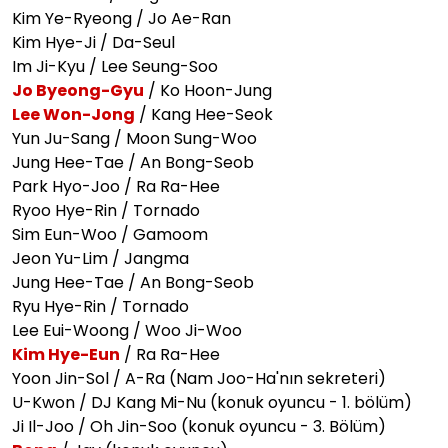
Kim Ye-Ryeong / Jo Ae-Ran
Kim Hye-Ji / Da-Seul
Im Ji-Kyu / Lee Seung-Soo
Jo Byeong-Gyu
/ Ko Hoon-Jung
Lee Won-Jong
/ Kang Hee-Seok
Yun Ju-Sang / Moon Sung-Woo
Jung Hee-Tae / An Bong-Seob
Park Hyo-Joo / Ra Ra-Hee
Ryoo Hye-Rin / Tornado
Sim Eun-Woo / Gamoom
Jeon Yu-Lim / Jangma
Jung Hee-Tae / An Bong-Seob
Ryu Hye-Rin / Tornado
Lee Eui-Woong / Woo Ji-Woo
Kim Hye-Eun
/ Ra Ra-Hee
Yoon Jin-Sol / A-Ra (Nam Joo-Ha'nın sekreteri)
U-Kwon / DJ Kang Mi-Nu (konuk oyuncu - 1. bölüm)
Ji Il-Joo / Oh Jin-Soo (konuk oyuncu - 3. Bölüm)