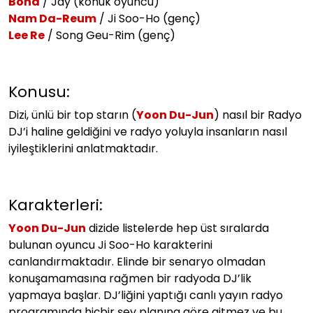
Bona
/ Jay (konuk oyuncu)
Nam Da-Reum
/ Ji Soo-Ho (genç)
Lee Re
/ Song Geu-Rim (genç)
Konusu:
Dizi, ünlü bir top starın (
Yoon Du-Jun
) nasıl bir Radyo
DJ’i haline geldiğini ve radyo yoluyla insanların nasıl
iyileştiklerini anlatmaktadır.
Karakterleri:
Yoon Du-Jun
dizide listelerde hep üst sıralarda
bulunan oyuncu Ji Soo-Ho karakterini
canlandırmaktadır. Elinde bir senaryo olmadan
konuşamamasına rağmen bir radyoda DJ’lik
yapmaya başlar. DJ’liğini yaptığı canlı yayın radyo
programında hiçbir şey planına göre gitmez ve bu