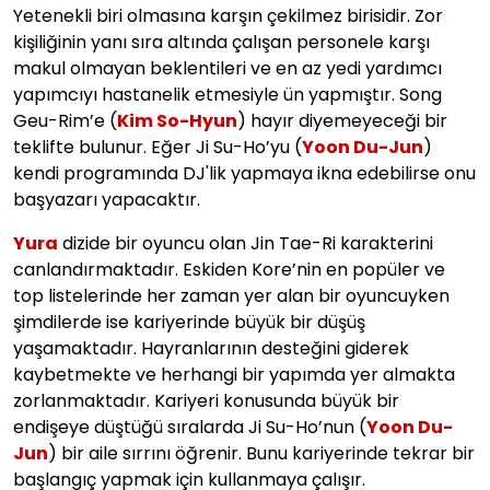
Yetenekli biri olmasına karşın çekilmez birisidir. Zor
kişiliğinin yanı sıra altında çalışan personele karşı
makul olmayan beklentileri ve en az yedi yardımcı
yapımcıyı hastanelik etmesiyle ün yapmıştır. Song
Geu-Rim’e (
Kim So-Hyun
) hayır diyemeyeceği bir
teklifte bulunur. Eğer Ji Su-Ho’yu (
Yoon Du-Jun
)
kendi programında DJ'lik yapmaya ikna edebilirse onu
başyazarı yapacaktır.
Yura
dizide bir oyuncu olan Jin Tae-Ri karakterini
canlandırmaktadır. Eskiden Kore’nin en popüler ve
top listelerinde her zaman yer alan bir oyuncuyken
şimdilerde ise kariyerinde büyük bir düşüş
yaşamaktadır. Hayranlarının desteğini giderek
kaybetmekte ve herhangi bir yapımda yer almakta
zorlanmaktadır. Kariyeri konusunda büyük bir
endişeye düştüğü sıralarda Ji Su-Ho’nun (
Yoon Du-
Jun
) bir aile sırrını öğrenir. Bunu kariyerinde tekrar bir
başlangıç yapmak için kullanmaya çalışır.