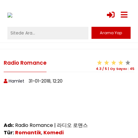
Radio Romance
4.3
/
5
|
Oy Sayısı :
45
Hamlet
31-01-2018, 12:20
Adı:
Radio Romance | 라디오 로맨스
Tür:
Romantik
,
Komedi