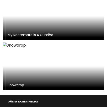
My Roommate is A Gumiho
Snowdrop
GÜNEY KORE SINEMASI