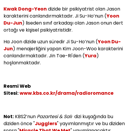
Kwak Dong-Yeon
dizide bir psikiyatrist olan Jason
karakterini canlandırmaktadır. Ji Su-Ho’nun (
Yoon
Du-Jun
) liseden sınıf arkadaşı olan Jason onun dert
ortağı ve kişisel psikiyatristidir.
Ha Joon dizide uzun süredir Ji Su-Ho’nun (
Yoon Du-
Jun
) menajerliğini yapan Kim Joon-Woo karakterini
canlandırmaktadır. Jin Tae-Ri'den (
Yura
)
hoşlanmaktadır.
Resmi Web
Sitesi:
www.kbs.co.kr/drama/radioromance
Not:
KBS2’nun
Pazartesi & Salı
dizi kuşağında bu
diziden önce "
Jugglers
" yayımlanmıştır ve bu diziden
sonra "
Miracle That We Met
" yayımlanacaktır.