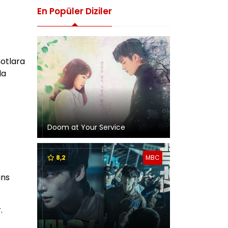
En Popüler Diziler
notlara
da
Doom at Your Service
8,2
MBC
ans
.