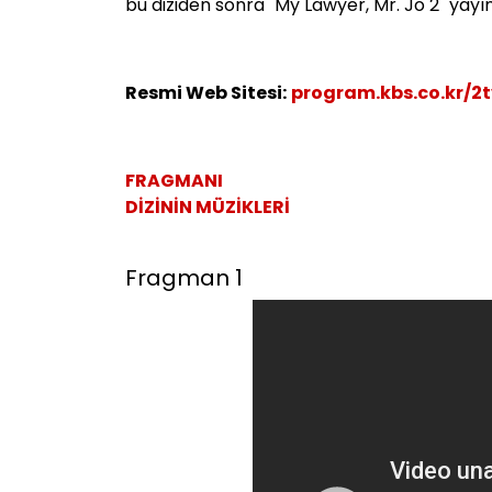
bu diziden sonra "My Lawyer, Mr. Jo 2" yayı
Resmi Web Sitesi:
program.kbs.co.kr/2
FRAGMANI
DİZİNİN MÜZİKLERİ
Fragman 1