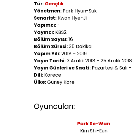
Tür:
Gençlik
Yönetmen:
Park Hyun-Suk
Senarist:
Kwon Hye-Ji
Yapımcı:
-
Yayıncı:
KBS2
Bölüm Sayısı:
16
Bölüm Süresi:
35 Dakika
Yapım Yılı:
2018 – 2019
Yayın Tarihi:
3 Aralık 2018 – 25 Aralık 2018
Yayın Günleri ve Saati:
Pazartesi & Salı –
Dili:
Korece
Ülke:
Güney Kore
Oyuncuları:
Park Se-Wan
Kim Shi-Eun