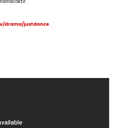
mlanacaktır.
tv/drama/justdance