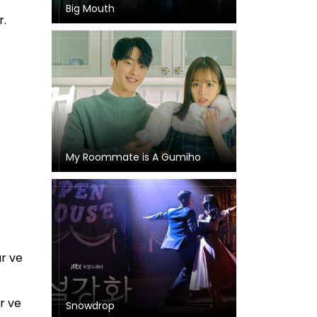
Big Mouth
r.
My Roommate is A Gumiho
ır ve
r ve
Snowdrop