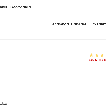
Anket
Köşe Yazıları
Anasayfa
Haberler
Film Tanıt
3.9
/
5
|
Oy S
땐뽀걸즈