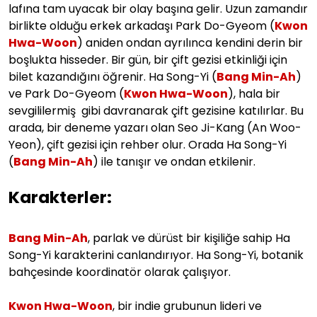
lafına tam uyacak bir olay başına gelir. Uzun zamandır
birlikte olduğu erkek arkadaşı Park Do-Gyeom (
Kwon
Hwa-Woon
) aniden ondan ayrılınca kendini derin bir
boşlukta hisseder. Bir gün, bir çift gezisi etkinliği için
bilet kazandığını öğrenir. Ha Song-Yi (
Bang Min-Ah
)
ve Park Do-Gyeom (
Kwon Hwa-Woon
), hala bir
sevgililermiş gibi davranarak çift gezisine katılırlar. Bu
arada, bir deneme yazarı olan Seo Ji-Kang (An Woo-
Yeon), çift gezisi için rehber olur. Orada Ha Song-Yi
(
Bang Min-Ah
) ile tanışır ve ondan etkilenir.
Karakterler:
Bang Min-Ah
, parlak ve dürüst bir kişiliğe sahip Ha
Song-Yi karakterini canlandırıyor. Ha Song-Yi, botanik
bahçesinde koordinatör olarak çalışıyor.
Kwon Hwa-Woon
, bir indie grubunun lideri ve