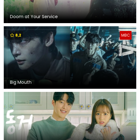
Doom at Your Service
8,2
MBC
Big Mouth