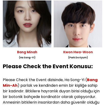
Bang Minah
Kwon Hwa-Woon
(Ha Song-Yi)
(Park Do Kyum)
Please Check the Event Konusu:
Please Check the Event dizisinde, Ha Song-Yi (
Bang
Min-Ah
) parlak ve kendinden emin bir kişiliğe sahip
bir kadındır. Bitkilere hayranlık duyan birisi olduğu için
bir botonik bahçede kordinatör olarak çalışıyordur.
Annesinin bitkilerin insanlardan daha güvenilir olduğu