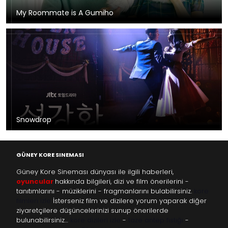
My Roommate is A Gumiho
Snowdrop
GÜNEY KORE SINEMASI
Güney Kore Sineması dünyası ile ilgili haberleri,
oyuncular
hakkında bilgileri, dizi ve film önerilerini -
tanıtımlarını - müziklerini - fragmanlarını bulabilirsiniz.
kore
filmleri izle
İsterseniz film ve dizilere yorum yaparak diğer
ziyaretçilere düşüncelerinizi sunup önerilerde
bulunabilirsiniz…
kore dizileri izle
-
taze antep fıstığı
-