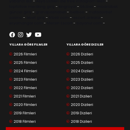
yabancı dizi
-
Asya Dizileri izle
free instagram likes
-
topfollow
meritking giriş
-
kingroyal
-
btcbet
-
madridbet
güncel giriş
-
grandpashabet
-
betboo
-
matadorbet
casino
-
1xbet giriş
-
trbetr.com
-
escort ankara
-
eryamangar.com
-
Mersin Escort
-
bayanur.com
-
YILLARA GÖRE FILMLER
YILLARA GÖRE DIZILER
2026 Filmleri
2026 Dizileri
2025 Filmleri
2025 Dizileri
2024 Filmleri
2024 Dizileri
2023 Filmleri
2023 Dizileri
2022 Filmleri
2022 Dizileri
2021 Filmleri
2021 Dizileri
2020 Filmleri
2020 Dizileri
2019 Filmleri
2019 Dizileri
2018 Filmleri
2018 Dizileri