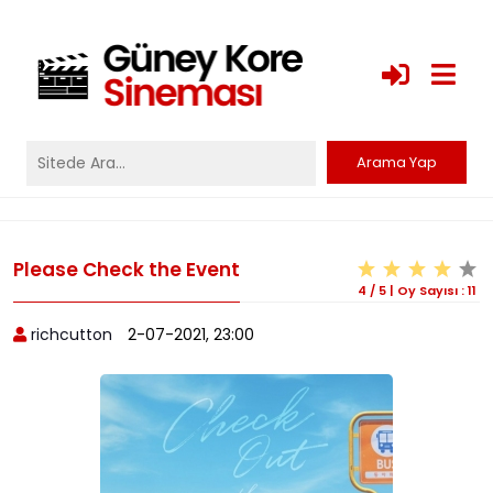
Please Check the Event
4
/
5
|
Oy Sayısı :
11
richcutton
2-07-2021, 23:00