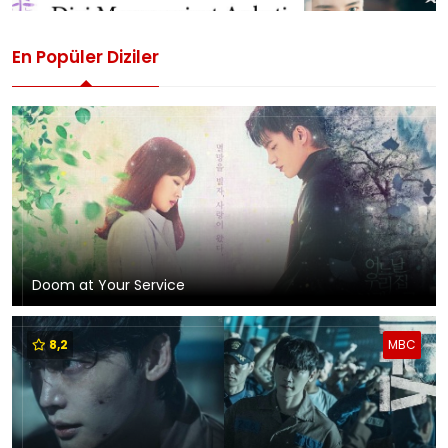
En Popüler Diziler
Doom at Your Service
8,2
MBC