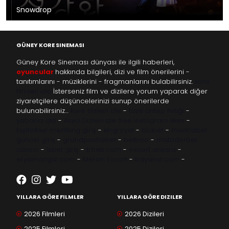
Snowdrop
GÜNEY KORE SINEMASI
Güney Kore Sineması dünyası ile ilgili haberleri,
oyuncular
hakkında bilgileri, dizi ve film önerilerini -
tanıtımlarını - müziklerini - fragmanlarını bulabilirsiniz.
kore
filmleri izle
İsterseniz film ve dizilere yorum yaparak diğer
ziyaretçilere düşüncelerinizi sunup önerilerde
bulunabilirsiniz…
kore dizileri izle
-
taze antep fıstığı
-
yabancı dizi
-
Asya Dizileri izle
free instagram likes
-
topfollow
meritking giriş
-
kingroyal
-
btcbet
-
madridbet
güncel giriş
-
grandpashabet
-
betboo
-
matadorbet
casino
-
1xbet giriş
-
trbetr.com
-
escort ankara
-
eryamangar.com
-
Mersin Escort
-
bayanur.com
-
YILLARA GÖRE FILMLER
YILLARA GÖRE DIZILER
2026 Filmleri
2026 Dizileri
2025 Filmleri
2025 Dizileri