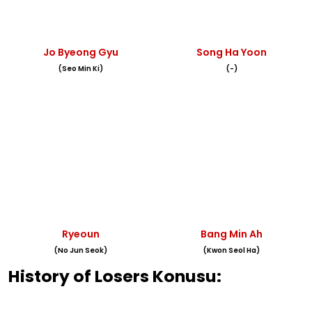
Jo Byeong Gyu
Song Ha Yoon
(Seo Min Ki)
(-)
Ryeoun
Bang Min Ah
(No Jun Seok)
(Kwon Seol Ha)
History of Losers Konusu: