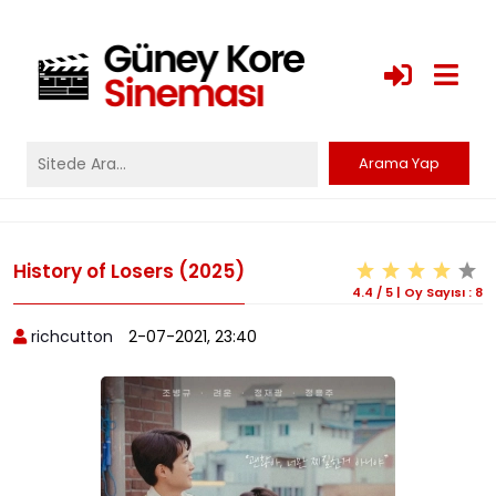
History of Losers (2025)
4.4
/
5
|
Oy Sayısı :
8
richcutton
2-07-2021, 23:40