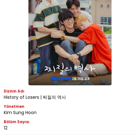
Dizinin Adı
History of Losers | 찌질의 역사
Yönetmen
Kim Sung Hoon
Bölüm Sayısı
12