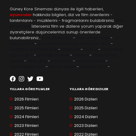
Güney Kore Sineması dünyası ile ilgili haberleri,
oyuncular
hakkında bilgileri, dizi ve film önerilerini -
tanıtımlarını - müziklerini - fragmanlarını bulabilirsiniz.
kore
filmleri izle
İsterseniz film ve dizilere yorum yaparak diğer
ziyaretçilere düşüncelerinizi sunup önerilerde
bulunabilirsiniz…
kore dizileri izle
-
taze antep fıstığı
-
yabancı dizi
-
Asya Dizileri izle
free instagram likes
-
topfollow
meritking giriş
-
kingroyal
-
btcbet
-
madridbet
güncel giriş
-
grandpashabet
-
betboo
-
matadorbet
casino
-
1xbet giriş
-
trbetr.com
-
escort ankara
-
eryamangar.com
-
Mersin Escort
-
bayanur.com
-
YILLARA GÖRE FILMLER
YILLARA GÖRE DIZILER
2026 Filmleri
2026 Dizileri
2025 Filmleri
2025 Dizileri
2024 Filmleri
2024 Dizileri
2023 Filmleri
2023 Dizileri
2022 Filmleri
2022 Dizileri