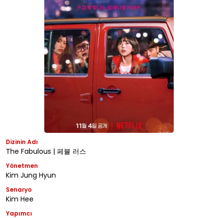
Dizinin Adı
The Fabulous | 페뷸 러스
Yönetmen
Kim Jung Hyun
Senaryo
Kim Hee
Yapımcı