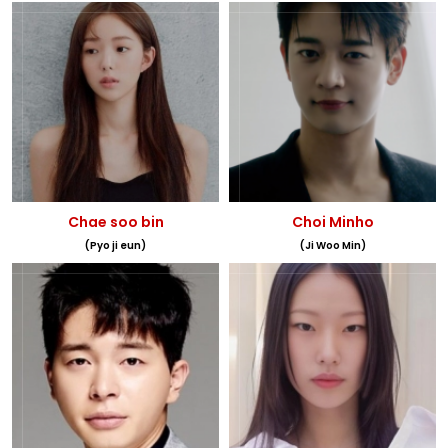
Chae soo bin
Choi Minho
(Pyo ji eun)
(Ji Woo Min)