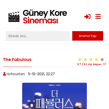
The Fabulous
3.7
/
5
|
Oy Sayısı :
17
richcutton
5-10-2021, 22:27