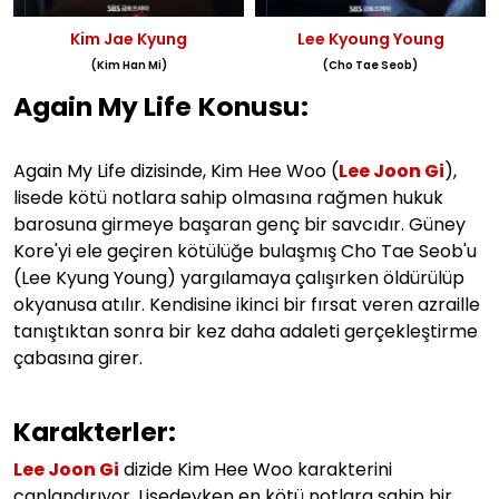
Kim Jae Kyung
Lee Kyoung Young
(Kim Han Mi)
(Cho Tae Seob)
Again My Life
Konusu:
Again My Life dizisinde, Kim Hee Woo (
Lee Joon Gi
),
lisede kötü notlara sahip olmasına rağmen hukuk
barosuna girmeye başaran genç bir savcıdır. Güney
Kore'yi ele geçiren kötülüğe bulaşmış Cho Tae Seob'u
(Lee Kyung Young) yargılamaya çalışırken öldürülüp
okyanusa atılır. Kendisine ikinci bir fırsat veren azraille
tanıştıktan sonra bir kez daha adaleti gerçekleştirme
çabasına girer.
Karakterler:
Lee Joon Gi
dizide Kim Hee Woo karakterini
canlandırıyor. Lisedeyken en kötü notlara sahip bir