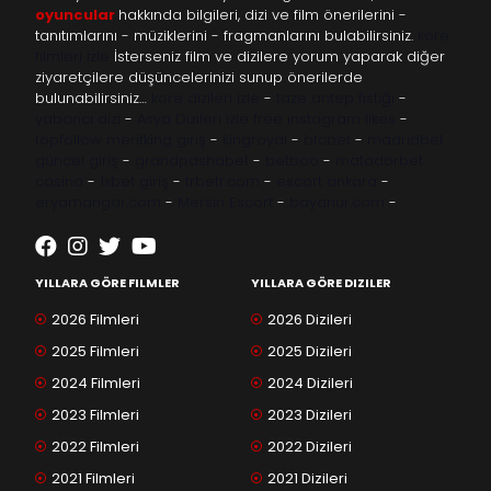
oyuncular
hakkında bilgileri, dizi ve film önerilerini -
tanıtımlarını - müziklerini - fragmanlarını bulabilirsiniz.
kore
filmleri izle
İsterseniz film ve dizilere yorum yaparak diğer
ziyaretçilere düşüncelerinizi sunup önerilerde
bulunabilirsiniz…
kore dizileri izle
-
taze antep fıstığı
-
yabancı dizi
-
Asya Dizileri izle
free instagram likes
-
topfollow
meritking giriş
-
kingroyal
-
btcbet
-
madridbet
güncel giriş
-
grandpashabet
-
betboo
-
matadorbet
casino
-
1xbet giriş
-
trbetr.com
-
escort ankara
-
eryamangar.com
-
Mersin Escort
-
bayanur.com
-
YILLARA GÖRE FILMLER
YILLARA GÖRE DIZILER
2026 Filmleri
2026 Dizileri
2025 Filmleri
2025 Dizileri
2024 Filmleri
2024 Dizileri
2023 Filmleri
2023 Dizileri
2022 Filmleri
2022 Dizileri
2021 Filmleri
2021 Dizileri