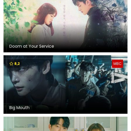
Doom at Your Service
8,2
MBC
Big Mouth