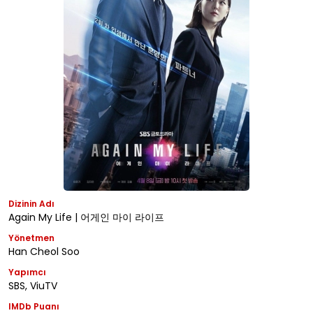
Dizinin Adı
Again My Life | 어게인 마이 라이프
Yönetmen
Han Cheol Soo
Yapımcı
SBS, ViuTV
IMDb Puanı