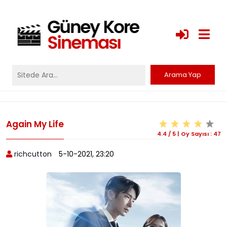
Again My Life
4.4
/
5
|
Oy Sayısı :
47
richcutton
5-10-2021, 23:20