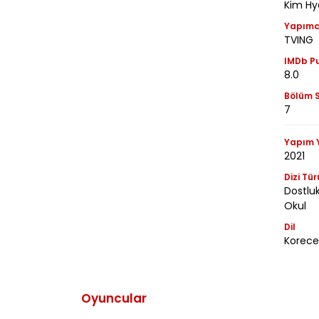
Kim Hy
Yapımc
TVING
IMDb P
8.0
Bölüm S
7
Yapım Y
2021
Dizi Tür
Dostluk
Okul
Dil
Korece
Oyuncular