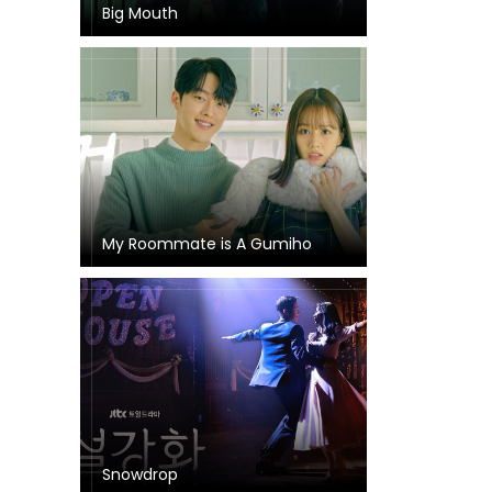
Big Mouth
My Roommate is A Gumiho
Snowdrop