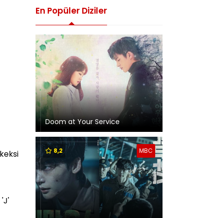
En Popüler Diziler
Doom at Your Service
8,2
MBC
keksi
'J'