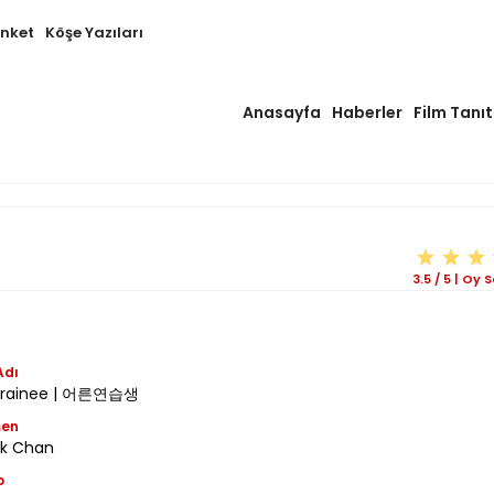
Anket
Köşe Yazıları
Anasayfa
Haberler
Film Tanıt
3.5
/
5
|
Oy S
Adı
 Trainee | 어른연습생
men
k Chan
o