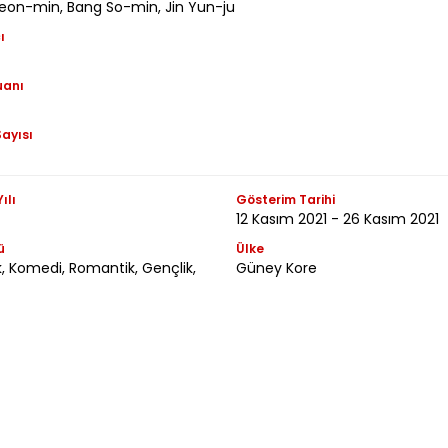
eon-min, Bang So-min, Jin Yun-ju
ı
uanı
ayısı
ılı
Gösterim Tarihi
12 Kasım 2021 - 26 Kasım 2021
ü
Ülke
, Komedi, Romantik, Gençlik,
Güney Kore