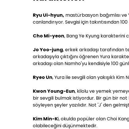
Ryu Ui-hyun,
mastürbasyon bağımlısı ve Ye
canlandırıyor. Sevgisi için takıntısından 1
Cho Mi-yeo
n
, Bang Ye Kyung karakterini 
Jo Yoo-jung
, erkek arkadaşı tarafından t
arkadaşıyla çıktığını öğrenen Yura karakteri
arkadaşı olan Namho'yu kendisiyle 100 günl
Ryeo Un
, Yura ile sevgili olan yakışıklı Ki
Kwon Young-Eun
, kilolu ve yemek yemeye
bir sevgili bulmak istiyordur. Bir gün bir n
söyleyen şeyler yazılıdır. Not 'J' den gelmişt
Kim Min-K
i, okulda popüler olan Choi Kan
olabileceğini düşünmektedir.