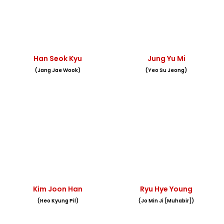
Han Seok Kyu
Jung Yu Mi
(Jang Jae Wook)
(Yeo Su Jeong)
Kim Joon Han
Ryu Hye Young
(Heo Kyung Pil)
(Jo Min Ji [Muhabir])