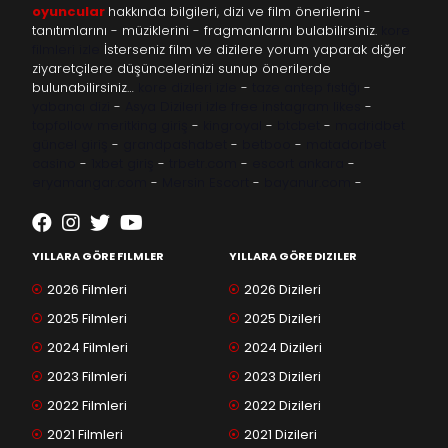
oyuncular
hakkında bilgileri, dizi ve film önerilerini -
tanıtımlarını - müziklerini - fragmanlarını bulabilirsiniz.
kore
filmleri izle
İsterseniz film ve dizilere yorum yaparak diğer
ziyaretçilere düşüncelerinizi sunup önerilerde
bulunabilirsiniz…
kore dizileri izle
-
taze antep fıstığı
-
yabancı dizi
-
Asya Dizileri izle
free instagram likes
-
topfollow
meritking giriş
-
kingroyal
-
btcbet
-
madridbet
güncel giriş
-
grandpashabet
-
betboo
-
matadorbet
casino
-
1xbet giriş
-
trbetr.com
-
escort ankara
-
eryamangar.com
-
Mersin Escort
-
bayanur.com
-
YILLARA GÖRE FILMLER
YILLARA GÖRE DIZILER
2026 Filmleri
2026 Dizileri
2025 Filmleri
2025 Dizileri
2024 Filmleri
2024 Dizileri
2023 Filmleri
2023 Dizileri
2022 Filmleri
2022 Dizileri
2021 Filmleri
2021 Dizileri