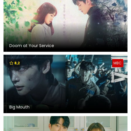
Doom at Your Service
8,2
MBC
Big Mouth