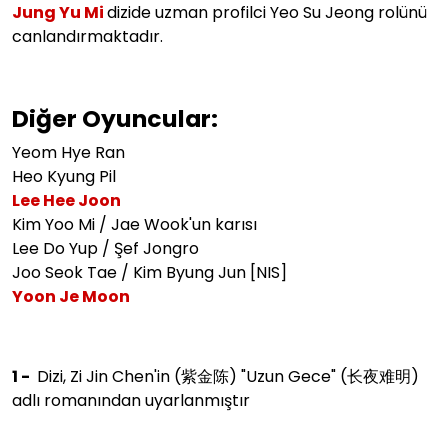
Jung Yu Mi
dizide uzman profilci Yeo Su Jeong rolünü
canlandırmaktadır.
Diğer Oyuncular:
Yeom Hye Ran
Heo Kyung Pil
Lee Hee Joon
Kim Yoo Mi / Jae Wook'un karısı
Lee Do Yup / Şef Jongro
Joo Seok Tae / Kim Byung Jun [NIS]
Yoon Je Moon
1 -
Dizi, Zi Jin Chen'in (紫金陈) "Uzun Gece" (长夜难明)
adlı romanından uyarlanmıştır