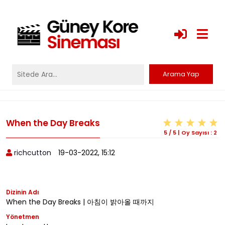
When the Day Breaks
5
/
5
|
Oy Sayısı :
2
richcutton
19-03-2022, 15:12
Dizinin Adı
When the Day Breaks | 아침이 밝아올 때까지
Yönetmen