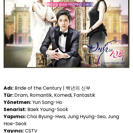
Adı:
Bride of the Century | 백년의 신부
Tür:
Dram, Romantik, Komedi, Fantastik
Yönetmen:
Yun Sang-Ho
Senarist:
Baek Young-Sook
Yapımcı:
Choi Byung-Hwa, Jung Hyung-Seo, Jung
Hoe-Seok
Yayıncı:
CSTV