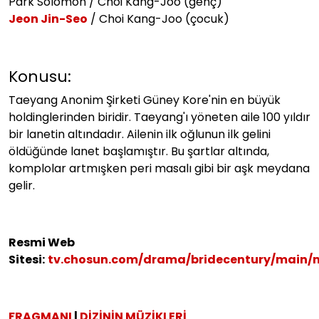
Park Solomon / Choi Kang-Joo (genç)
Jeon Jin-Seo
/ Choi Kang-Joo (çocuk)
Konusu:
Taeyang Anonim Şirketi Güney Kore'nin en büyük
holdinglerinden biridir. Taeyang'ı yöneten aile 100 yıldır
bir lanetin altındadır. Ailenin ilk oğlunun ilk gelini
öldüğünde lanet başlamıştır. Bu şartlar altında,
komplolar artmışken peri masalı gibi bir aşk meydana
gelir.
Resmi Web
Sitesi:
tv.chosun.com/drama/bridecentury/main/
FRAGMANI
|
DİZİNİN MÜZİKLERİ