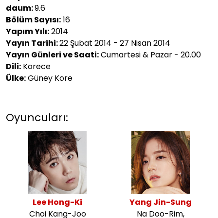
daum:
9.6
Bölüm Sayısı:
16
Yapım Yılı:
2014
Yayın Tarihi:
22 Şubat 2014 - 27 Nisan 2014
Yayın Günleri ve Saati:
Cumartesi & Pazar - 20.00
Dili:
Korece
Ülke:
Güney Kore
Oyuncuları:
Lee Hong-Ki
Yang Jin-Sung
Choi Kang-Joo
Na Doo-Rim,