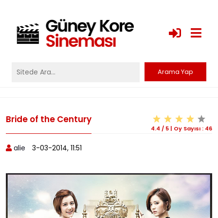
Bride of the Century
4.4
/
5
|
Oy Sayısı :
46
alie
3-03-2014, 11:51