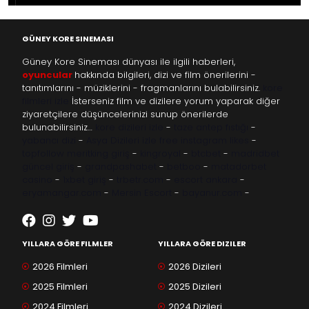
GÜNEY KORE SINEMASI
Güney Kore Sineması dünyası ile ilgili haberleri,
oyuncular
hakkında bilgileri, dizi ve film önerilerini -
tanıtımlarını - müziklerini - fragmanlarını bulabilirsiniz.
kore
filmleri izle
İsterseniz film ve dizilere yorum yaparak diğer
ziyaretçilere düşüncelerinizi sunup önerilerde
bulunabilirsiniz…
kore dizileri izle
-
taze antep fıstığı
-
yabancı dizi
-
Asya Dizileri izle
free instagram likes
-
topfollow
meritking giriş
-
kingroyal
-
btcbet
-
madridbet
güncel giriş
-
grandpashabet
-
betboo
-
matadorbet
casino
-
1xbet giriş
-
trbetr.com
-
escort ankara
-
eryamangar.com
-
Mersin Escort
-
bayanur.com
-
YILLARA GÖRE FILMLER
YILLARA GÖRE DIZILER
2026 Filmleri
2026 Dizileri
2025 Filmleri
2025 Dizileri
2024 Filmleri
2024 Dizileri