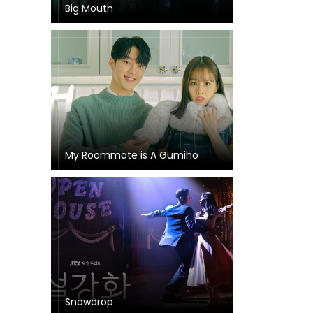
Big Mouth
My Roommate is A Gumiho
Snowdrop