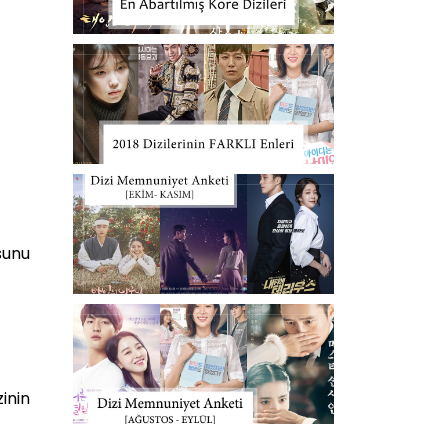
sunu
inin