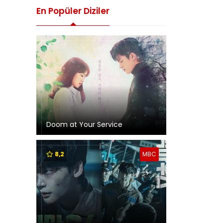
En Popüler Diziler
Doom at Your Service
8,2
MBC