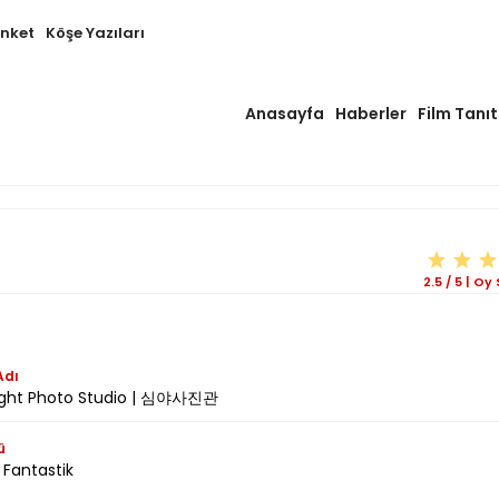
Anket
Köşe Yazıları
Anasayfa
Haberler
Film Tanıt
2.5
/
5
|
Oy 
Adı
ight Photo Studio | 심야사진관
ü
 Fantastik