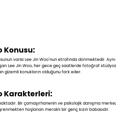
o Konusu:
osunun varisi Lee Jin Woo'nun etrafında dönmektedir. Aynı
lışan Lee Jin Woo, her gece geç saatlerde fotoğraf
stüdyo
n gizemli konukların olduğunu fark eder.
 Karakterleri:
maktadır.
Bir çamaşırhanenin ve psikolojik danışma merkez
öğrenmekten hoşlanan meraklı bir genç kızın babasıdır.