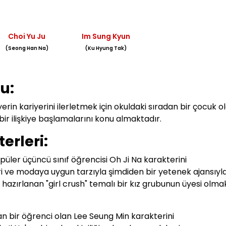
Choi Yu Ju
Im Sung Kyun
(Seong Han Na)
(Ku Hyung Tak)
u:
jyerin kariyerini ilerletmek için okuldaki sıradan bir çocuk o
ir ilişkiye başlamalarını konu almaktadır.
erleri:
püler üçüncü sınıf öğrencisi Oh Ji Na karakterini
 ve modaya uygun tarzıyla şimdiden bir yetenek ajansıyl
hazırlanan "girl crush" temalı bir kız grubunun üyesi olmak
an bir öğrenci olan Lee Seung Min karakterini