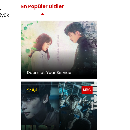
En Popüler Diziler
,
büyük
Doom at Your Service
8,2
MBC