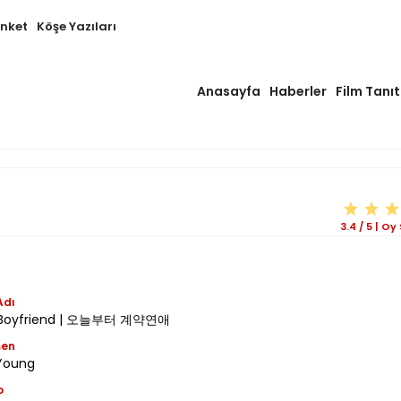
Anket
Köşe Yazıları
Anasayfa
Haberler
Film Tanıt
3.4
/
5
|
Oy 
Adı
 Boyfriend | 오늘부터 계약연애
men
 Young
o