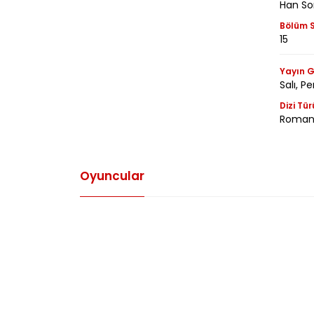
Han So
Bölüm S
15
Yayın G
Salı, 
Dizi Tür
Romant
Oyuncular