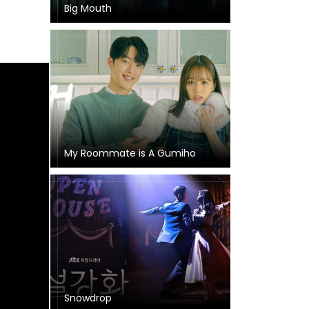
Big Mouth
My Roommate is A Gumiho
Snowdrop