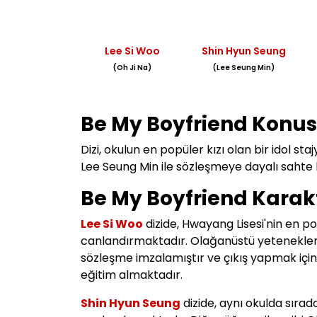
Lee Si Woo
Shin Hyun Seung
(Oh Ji Na)
(Lee Seung Min)
Be My Boyfriend Konus
Dizi, o
kulun en popüler kızı olan bir idol sta
Lee Seung Min ile sözleşmeye dayalı sahte b
Be My Boyfriend Karakt
Lee Si Woo
dizide,
Hwayang Lisesi'nin en po
canlandırmaktadır. Olağanüstü yetenekleri
sözleşme imzalamıştır ve çıkış yapmak için 
eğitim almaktadır.
Shin Hyun Seung
dizide, aynı okulda sırad