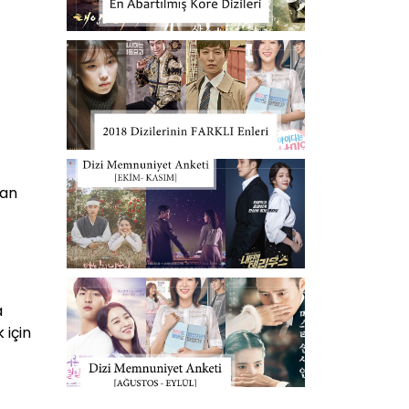
lan
a
 için