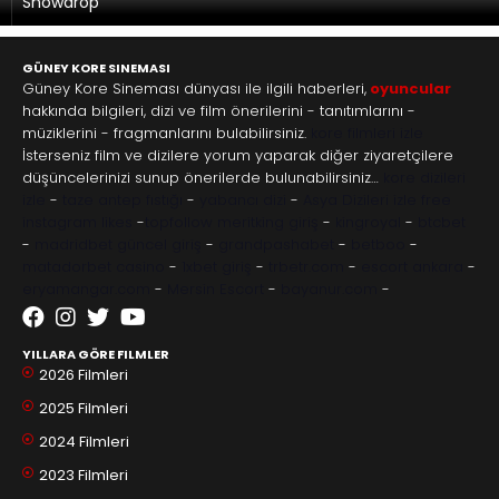
Snowdrop
GÜNEY KORE SINEMASI
Güney Kore Sineması dünyası ile ilgili haberleri,
oyuncular
hakkında bilgileri, dizi ve film önerilerini - tanıtımlarını -
müziklerini - fragmanlarını bulabilirsiniz.
kore filmleri izle
İsterseniz film ve dizilere yorum yaparak diğer ziyaretçilere
düşüncelerinizi sunup önerilerde bulunabilirsiniz…
kore dizileri
izle
-
taze antep fıstığı
-
yabancı dizi
-
Asya Dizileri izle
free
instagram likes
-
topfollow
meritking giriş
-
kingroyal
-
btcbet
-
madridbet güncel giriş
-
grandpashabet
-
betboo
-
matadorbet casino
-
1xbet giriş
-
trbetr.com
-
escort ankara
-
eryamangar.com
-
Mersin Escort
-
bayanur.com
-
YILLARA GÖRE FILMLER
2026 Filmleri
2025 Filmleri
2024 Filmleri
2023 Filmleri