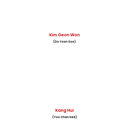
Kim Geon Won
(Do Yoon Soo)
Kang Hui
(Yoo Chan Hee)