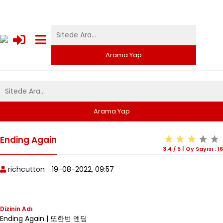
Ending Again
3.4
/
5
|
Oy Sayısı :
16
richcutton
19-08-2022, 09:57
Dizinin Adı
Ending Again | 또한번 엔딩