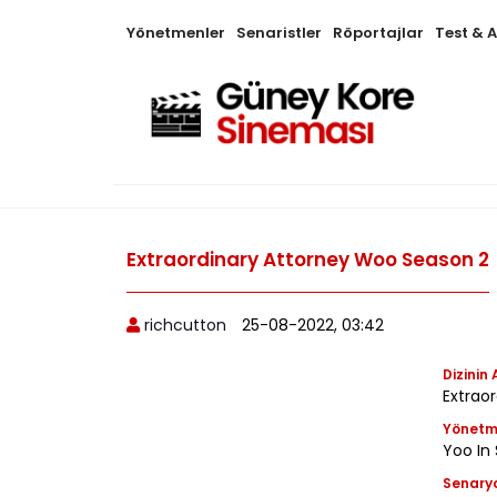
Yönetmenler
Senaristler
Röportajlar
Test & 
Extraordinary Attorney Woo Season 2
richcutton
25-08-2022, 03:42
Dizinin 
Extra
Yönet
Yoo In 
Senary