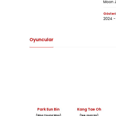
Moon J
Gösteri
2024 -
Oyuncular
Park Eun Bin
Kang Tae Oh
(Woo Young Woo)
(lee Joon Ho)