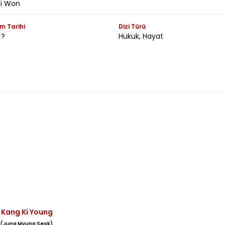
i Won
m Tarihi
Dizi Türü
 ?
Hukuk, Hayat
Kang Ki Young
(Jung Myung Seok)