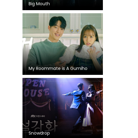
Big Mouth
My Roommate is A Gumiho
Snowdrop