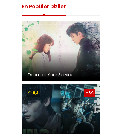
En Popüler Diziler
Doom at Your Service
8,2
MBC