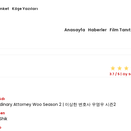
Anket
Köşe Yazıları
Anasayfa
Haberler
Film Tanıt
3.7
/
5
|
Oy S
Adı
ordinary Attorney Woo Season 2 | 이상한 변호사 우영우 시즌2
men
Shik
o