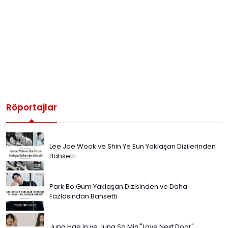
Röportajlar
Lee Jae Wook ve Shin Ye Eun Yaklaşan Dizilerinden
Bahsetti
Park Bo Gum Yaklaşan Dizisinden ve Daha
Fazlasından Bahsetti
Jung Hae In ve Jung So Min "Love Next Door"