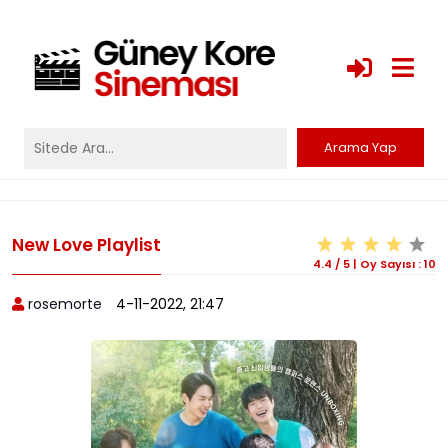
New Love Playlist
4.4
/
5
|
Oy Sayısı :
10
rosemorte
4-11-2022, 21:47