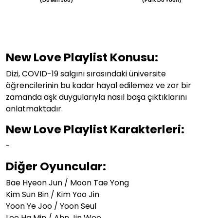
(Do Min Joo)
(Park Do Yoon)
New Love Playlist Konusu:
Dizi,
COVID-19 salgını sırasındaki üniversite
öğrencilerinin bu kadar hayal edilemez ve zor bir
zamanda aşk duygularıyla nasıl başa çıktıklarını
anlatmaktadır.
New Love Playlist Karakterleri:
-
Diğer Oyuncular:
Bae Hyeon Jun /
Moon Tae Yong
Kim Sun Bin /
Kim Yoo Jin
Yoon Ye Joo / Yoon Seul
Lee Ha Min / Ahn Jin Woo