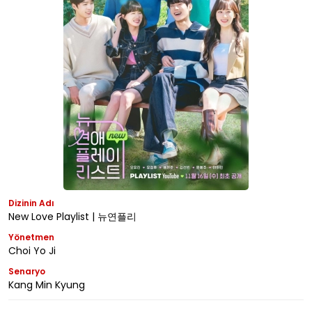
Dizinin Adı
New Love Playlist | 뉴연플리
Yönetmen
Choi Yo Ji
Senaryo
Kang Min Kyung