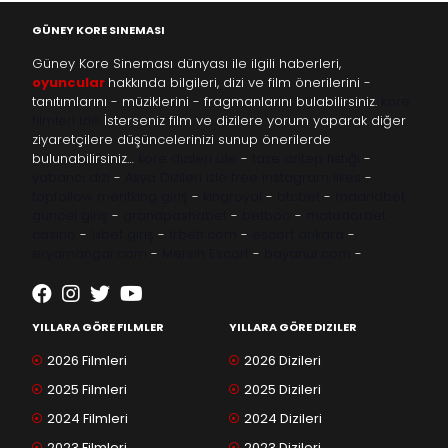
GÜNEY KORE SINEMASI
Güney Kore Sineması dünyası ile ilgili haberleri,
oyuncular
hakkında bilgileri, dizi ve film önerilerini -
tanıtımlarını - müziklerini - fragmanlarını bulabilirsiniz.
kore
filmleri izle
İsterseniz film ve dizilere yorum yaparak diğer
ziyaretçilere düşüncelerinizi sunup önerilerde
bulunabilirsiniz…
kore dizileri izle
-
taze antep fıstığı
-
yabancı dizi
-
Asya Dizileri izle
free instagram likes
-
topfollow
meritking giriş
-
kingroyal
-
btcbet
-
madridbet
güncel giriş
-
grandpashabet
-
betboo
-
matadorbet
casino
-
1xbet giriş
-
trbetr.com
-
escort ankara
-
eryamangar.com
-
Mersin Escort
-
bayanur.com
-
YILLARA GÖRE FILMLER
YILLARA GÖRE DIZILER
2026 Filmleri
2026 Dizileri
2025 Filmleri
2025 Dizileri
2024 Filmleri
2024 Dizileri
2023 Filmleri
2023 Dizileri