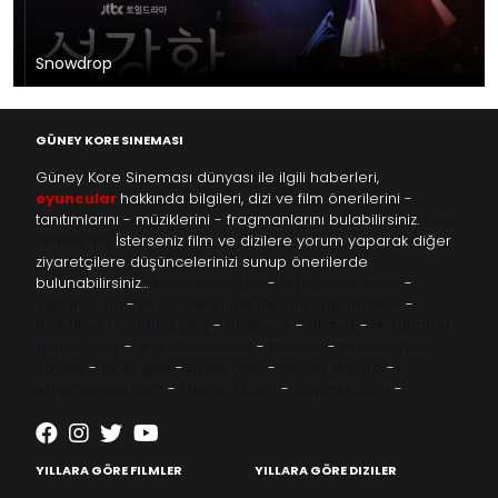
Snowdrop
GÜNEY KORE SINEMASI
Güney Kore Sineması dünyası ile ilgili haberleri,
oyuncular
hakkında bilgileri, dizi ve film önerilerini -
tanıtımlarını - müziklerini - fragmanlarını bulabilirsiniz.
kore
filmleri izle
İsterseniz film ve dizilere yorum yaparak diğer
ziyaretçilere düşüncelerinizi sunup önerilerde
bulunabilirsiniz…
kore dizileri izle
-
taze antep fıstığı
-
yabancı dizi
-
Asya Dizileri izle
free instagram likes
-
topfollow
meritking giriş
-
kingroyal
-
btcbet
-
madridbet
güncel giriş
-
grandpashabet
-
betboo
-
matadorbet
casino
-
1xbet giriş
-
trbetr.com
-
escort ankara
-
eryamangar.com
-
Mersin Escort
-
bayanur.com
-
YILLARA GÖRE FILMLER
YILLARA GÖRE DIZILER