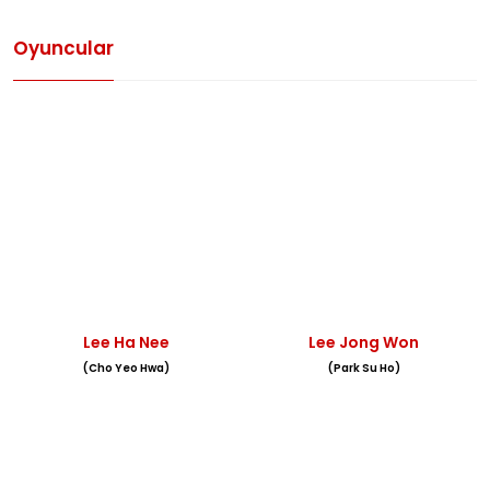
Oyuncular
Lee Ha Nee
Lee Jong Won
(Cho Yeo Hwa)
(Park Su Ho)