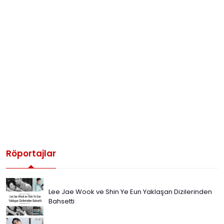
Röportajlar
Lee Jae Wook ve Shin Ye Eun Yaklaşan Dizilerinden
Bahsetti