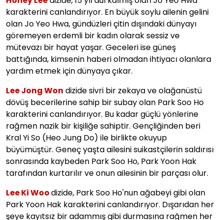
Honey Lee
dizide, 15 yıl dul kalmış olan Jo Yeo Hwa
karakterini canlandırıyor. En büyük soylu ailenin gelini
olan Jo Yeo Hwa, gündüzleri çitin dışındaki dünyayı
göremeyen erdemli bir kadın olarak sessiz ve
mütevazı bir hayat yaşar. Geceleri ise güneş
battığında, kimsenin haberi olmadan ihtiyacı olanlara
yardım etmek için dünyaya çıkar.
Lee Jong Won
dizide sivri bir zekaya ve olağanüstü
dövüş becerilerine sahip bir subay olan Park Soo Ho
karakterini canlandırıyor. Bu kadar güçlü yönlerine
rağmen nazik bir kişiliğe sahiptir. Gençliğinden beri
Kral Yi So (Heo Jung Do) ile birlikte okuyup
büyümüştür. Geneç yaşta ailesini suikastçilerin saldırısı
sonrasında kaybeden Park Soo Ho, Park Yoon Hak
tarafından kurtarılır ve onun ailesinin bir parçası olur.
Lee Ki Woo
dizide, Park Soo Ho'nun ağabeyi gibi olan
Park Yoon Hak karakterini canlandırıyor. Dışarıdan her
şeye kayıtsız bir adammış gibi durmasına rağmen her