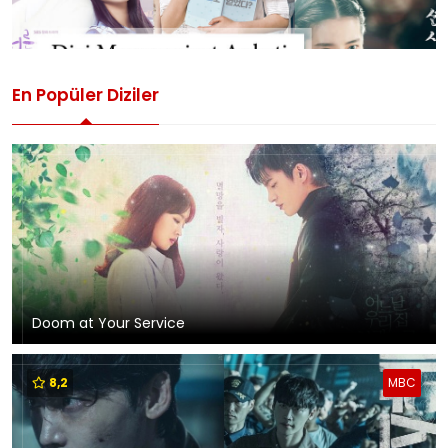
En Popüler Diziler
Doom at Your Service
8,2
MBC