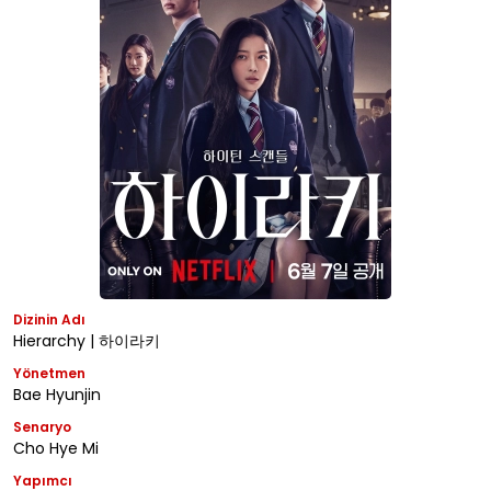
Dizinin Adı
Hierarchy | 하이라키
Yönetmen
Bae Hyunjin
Senaryo
Cho Hye Mi
Yapımcı