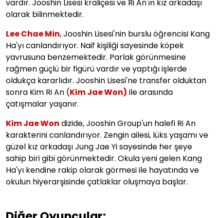
vardır. Jooshin Lisesi kraliçesi ve Ri An'ın kız arkadaşı
olarak bilinmektedir.
Lee Chae Min
, Jooshin Lisesi'nin burslu öğrencisi Kang
Ha'yı canlandırıyor. Naif kişiliği sayesinde köpek
yavrusuna benzemektedir. Parlak görünmesine
rağmen güçlü bir figürü vardır ve yaptığı işlerde
oldukça kararlıdır. Jooshin Lisesi'ne transfer olduktan
sonra Kim Ri An (
Kim Jae Won)
ile arasında
çatışmalar yaşanır.
Kim Jae Won
dizide, Jooshin Group'un halefi Ri An
karakterini canlandırıyor. Zengin ailesi, lüks yaşamı ve
güzel kız arkadaşı Jung Jae Yi sayesinde her şeye
sahip biri gibi görünmektedir. Okula yeni gelen Kang
Ha'yı kendine rakip olarak görmesi ile hayatında ve
okulun hiyerarşisinde çatlaklar oluşmaya başlar.
Diğer Oyuncular: