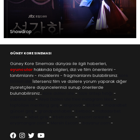
Snowdrop
GÜNEY KORE SINEMASI
Güney Kore Sineması dünyası ile ilgili haberleri,
oyuncular
hakkında bilgileri, dizi ve film önerilerini -
tanıtımlarını - müziklerini - fragmanlarını bulabilirsiniz.
kore
filmleri izle
İsterseniz film ve dizilere yorum yaparak diğer
ziyaretçilere düşüncelerinizi sunup önerilerde
bulunabilirsiniz…
kore dizileri izle
-
taze antep fıstığı
-
yabancı dizi
-
Asya Dizileri izle
free instagram likes
-
topfollow
meritking giriş
-
kingroyal
-
btcbet
-
madridbet
güncel giriş
-
grandpashabet
-
betboo
-
matadorbet
casino
-
1xbet giriş
-
trbetr.com
-
escort ankara
-
eryamangar.com
-
Mersin Escort
-
bayanur.com
-