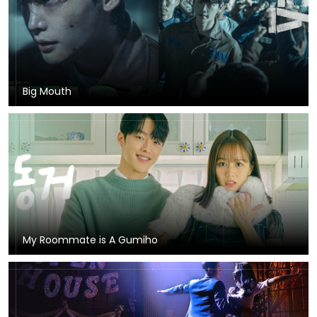
Big Mouth
My Roommate is A Gumiho