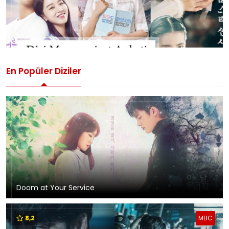
En Popüler Diziler
Doom at Your Service
8,2
MBC