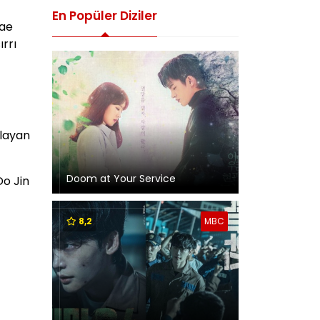
En Popüler Diziler
Jae
rrı
klayan
Doom at Your Service
Do Jin
8,2
MBC