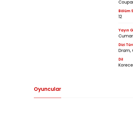
Coupan
Bölüm S
12
Yayın G
Cumart
Dizi Tür
Dram, 
Dil
Korece
Oyuncular