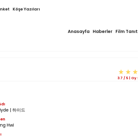
Anket
Köşe Yazıları
Anasayfa
Haberler
Film Tanıt
3.7
/
5
|
Oy 
Adı
 Hyde | 하이드
men
ng Hwi
ı