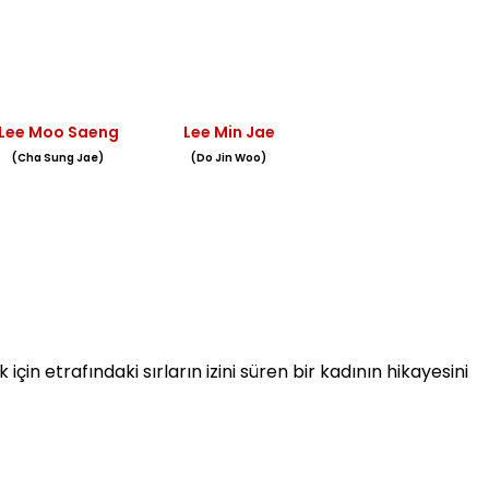
Lee Moo Saeng
Lee Min Jae
(Cha Sung Jae)
(Do Jin Woo)
için etrafındaki sırların izini süren bir kadının hikayesini