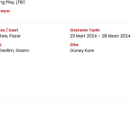
g Play, jTBC
ayısı
ün / Saat
Gösterim Tarihi
esi, Pazar
23 Mart 2024 - 28 Nisan 2024
ü
Ülke
Gerilim, Gizem
Güney Kore