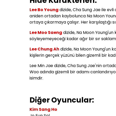
Hide Karakterleri:
Lee Bo Young
dizide,
Cha Sung Jae ile evli
aniden ortadan kaybolunca Na Moon Young 
ortaya çıkarmaya çalışır. Her karşılaştığı sır
Lee Moo Saeng
dizide, Na Moon Young'un 
söyleyemeyeceği kadar ağır bir sır saklam
Lee Chung Ah
dizide, Na Moon Young'un k
kişilerin gerçek yüzünü bilen gizemli bir kadı
Lee Min Jae dizide, Cha Sung Jae'nin ortada
Woo adında gizemli bir adamı canlandırıyor. 
isimdir.
Diğer Oyuncular:
Kim Sang Ho
Jo Eun Sol