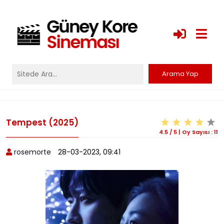
Tempest (2025)
4.5
/
5
|
Oy Sayısı :
11
rosemorte
28-03-2023, 09:41