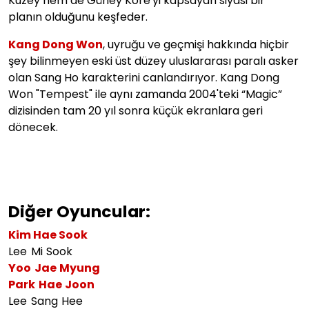
Kuzey hem de Güney Kore'yi kapsayan siyasi bir
planın olduğunu keşfeder.
Kang Dong Won
, uyruğu ve geçmişi hakkında hiçbir
şey bilinmeyen eski üst düzey uluslararası paralı asker
olan Sang Ho karakterini canlandırıyor. Kang Dong
Won "Tempest" ile aynı zamanda 2004'teki “Magic”
dizisinden tam 20 yıl sonra küçük ekranlara geri
dönecek.
Diğer Oyuncular:
Kim Hae Sook
Lee Mi Sook
Yoo Jae Myung
Park Hae Joon
Lee Sang Hee