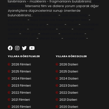
tanıtımlarını - müziklerini - fragmanlarını bulabilirsiniz.
kore
filmleri izle
İsterseniz film ve dizilere yorum yaparak diğer
ziyaretçilere düşüncelerinizi sunup önerilerde
bulunabilirsiniz…
kore dizileri izle
-
taze antep fıstığı
-
yabancı dizi
-
Asya Dizileri izle
free instagram likes
-
topfollow
meritking giriş
-
kingroyal
-
btcbet
-
madridbet
güncel giriş
-
grandpashabet
-
betboo
-
matadorbet
casino
-
1xbet giriş
-
trbetr.com
-
escort ankara
-
eryamangar.com
-
Mersin Escort
-
bayanur.com
-
YILLARA GÖRE FILMLER
YILLARA GÖRE DIZILER
2026 Filmleri
2026 Dizileri
2025 Filmleri
2025 Dizileri
2024 Filmleri
2024 Dizileri
2023 Filmleri
2023 Dizileri
2022 Filmleri
2022 Dizileri
2021 Filmleri
2021 Dizileri
2020 Filmleri
2020 Dizileri