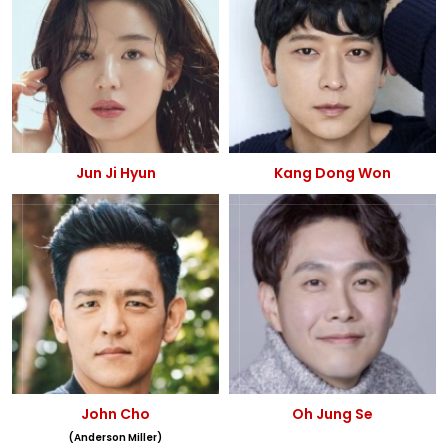
Jun Ji Hyun
Kang Dong Won
John Cho
Oh Jung Se
(Anderson Miller)