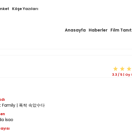
Anket
Köşe Yazıları
Anasayfa
Haberler
Film Tanıt
3.3
/
5
|
Oy 
Adı
ct Family | 폭싹 속았수다
men
da İsao
ayısı