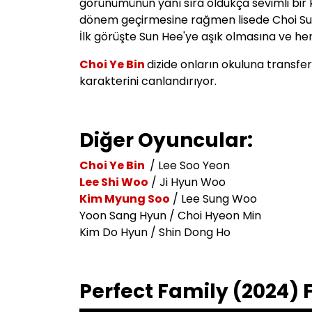
görünümünün yanı sıra oldukça sevimli bir ki
dönem geçirmesine rağmen lisede Choi Su
İlk görüşte Sun Hee'ye aşık olmasına ve her
Choi Ye Bin
dizide onların okuluna transf
karakterini canlandırıyor.
Diğer Oyuncular:
Choi Ye Bin
/ Lee Soo Yeon
Lee Shi Woo
/ Ji Hyun Woo
Kim Myung Soo
/
Lee Sung Woo
Yoon Sang Hyun / Choi Hyeon Min
Kim Do Hyun / Shin Dong Ho
Perfect Family (2024)