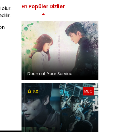
En Popüler Diziler
 olur.
ilir.
eon
Doom at Your Service
8,2
MBC