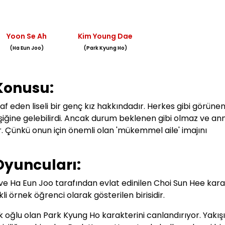
Yoon Se Ah
Kim Young Dae
(Ha Eun Joo)
(Park Kyung Ho)
 Konusu:
raf eden liseli bir genç kız hakkındadır. Herkes gibi görüne
şiğine gelebilirdi. Ancak durum beklenen gibi olmaz ve an
ur. Çünkü onun için önemli olan 'mükemmel aile' imajını
Oyuncuları:
uk ve Ha Eun Joo tarafından evlat edinilen Choi Sun Hee kara
li örnek öğrenci olarak gösterilen birisidir.
ek oğlu olan Park Kyung Ho karakterini canlandırıyor. Yakışı