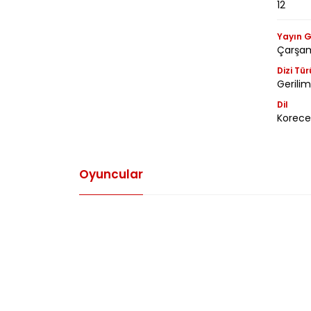
12
Yayın G
Çarşa
Dizi Tür
Gerili
Dil
Korece
Oyuncular