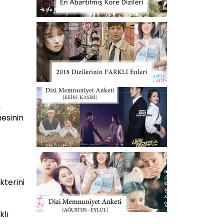
n
nesinin
kterini
klı