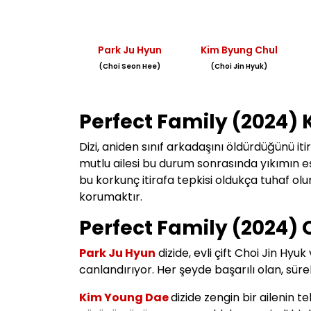
Park Ju Hyun
Kim Byung Chul
(Choi Seon Hee)
(Choi Jin Hyuk)
Perfect Family (2024)
Dizi, aniden sınıf arkadaşını öldürdüğünü iti
mutlu ailesi bu durum sonrasında yıkımın e
bu korkunç itirafa tepkisi oldukça tuhaf ol
korumaktır.
Perfect Family (2024) 
Park Ju Hyun
dizide, evli çift Choi Jin Hy
canlandırıyor. Her şeyde başarılı olan, sürek
Kim Young Dae
dizide zengin bir ailenin t