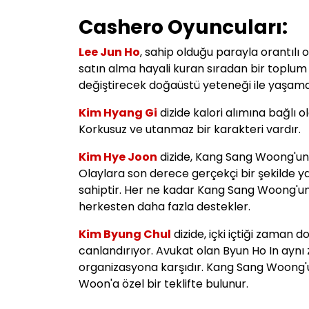
Cashero Oyuncuları:
Lee Jun Ho
, sahip olduğu parayla orantılı
satın alma hayali kuran sıradan bir toplu
değiştirecek doğaüstü yeteneği ile yaşamay
Kim Hyang Gi
dizide kalori alımına bağlı 
Korkusuz ve utanmaz bir karakteri vardır.
Kim Hye Joon
dizide, Kang Sang Woong'un u
Olaylara son derece gerçekçi bir şekilde 
sahiptir. Her ne kadar Kang Sang Woong'un
herkesten daha fazla destekler.
Kim Byung Chul
dizide, içki içtiği zaman
canlandırıyor.
Avukat olan Byun Ho In ayn
organizasyona karşıdır. Kang Sang Woong'u
Woon'a özel bir teklifte bulunur.