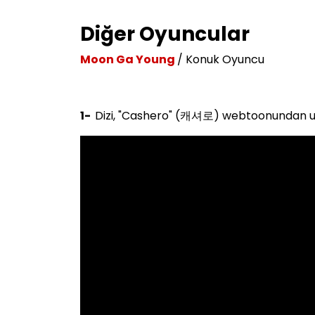
Diğer Oyuncular
Moon Ga Young
/ Konuk Oyuncu
1-
Dizi, "Cashero" (캐셔로) webtoonundan uy