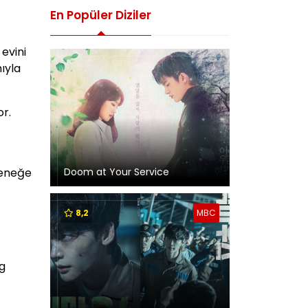
En Popüler Diziler
evini
ıyla
or.
Doom at Your Service
teneğe
8,2
MBC
g