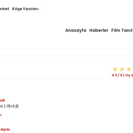
Anket
Köşe Yazıları
Anasayfa
Haberler
Film Tanıt
4.3
/
5
|
Oy S
Adı
ro | 캐셔로
ı
ayısı