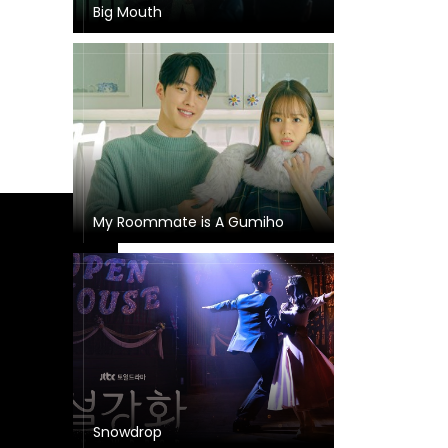
Big Mouth
My Roommate is A Gumiho
Snowdrop