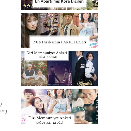
ç
Kang