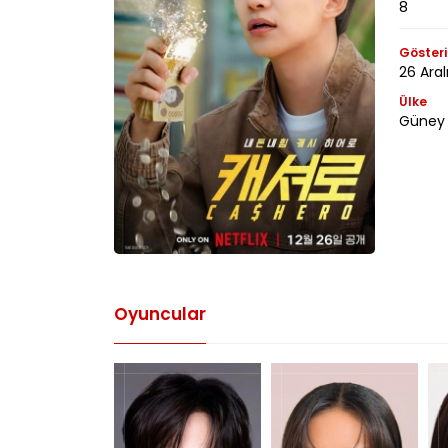
8
Gösteri
26 Aral
Ülke
Güney 
Oyuncular