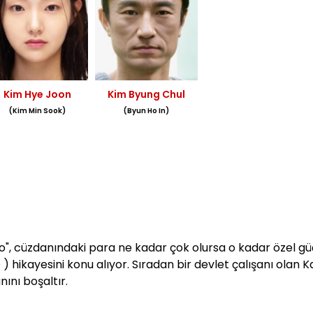
Kim Hye Joon
Kim Byung Chul
(Kim Min Sook)
(Byun Ho In)
o", cüzdanındaki para ne kadar çok olursa o kadar özel gü
hikayesini konu alıyor. Sıradan bir devlet çalışanı olan 
ını boşaltır.