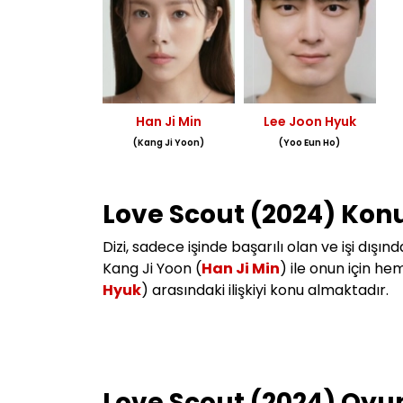
Han Ji Min
Lee Joon Hyuk
(Kang Ji Yoon)
(Yoo Eun Ho)
Love Scout (2024) Kon
Dizi, sadece işinde başarılı olan ve işi dışı
Kang Ji Yoon (
Han Ji Min
) ile onun için h
Hyuk
) arasındaki ilişkiyi konu almaktadır.
Love Scout (2024) Oyu