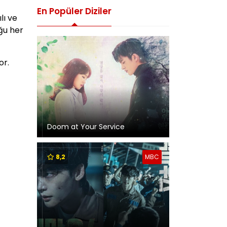
En Popüler Diziler
lı ve
uğu her
or.
Doom at Your Service
8,2
MBC