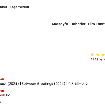
Anket
Köşe Yazıları
Anasayfa
Haberler
Film Tanıt
5
/
5
|
Oy S
Adı
cout (2024) | Between Greetings (2024) | 인사하는 사이
men
oon Ho
o