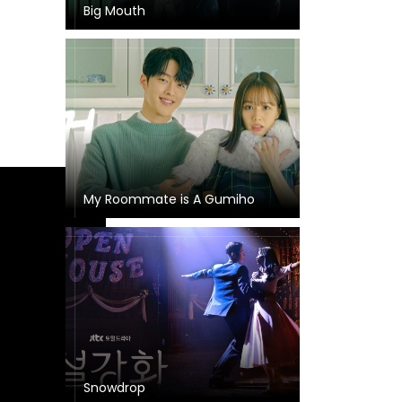
Big Mouth
My Roommate is A Gumiho
Snowdrop