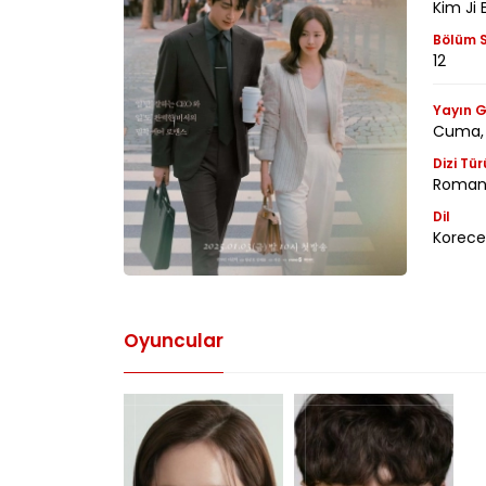
Kim Ji 
Bölüm S
12
Yayın G
Cuma,
Dizi Tür
Romant
Dil
Korece
Oyuncular