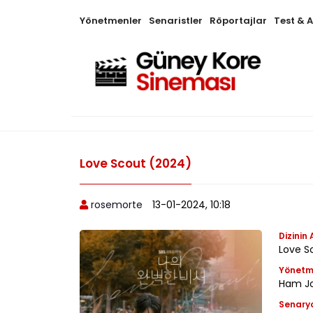
Yönetmenler
Senaristler
Röportajlar
Test & 
Love Scout (2024)
rosemorte
13-01-2024, 10:18
Dizinin 
Love S
Yönet
Ham J
Senary