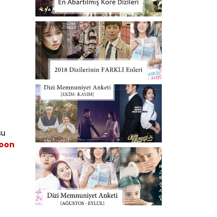
su
Joon