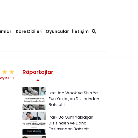
ımları
Kore Dizileri
Oyuncular
İletişim
Röportajlar
ayısı :
11
Lee Jae Wook ve Shin Ye
Eun Yaklaşan Dizilerinden
Bahsetti
Park Bo Gum Yaklaşan
Dizisinden ve Daha
Fazlasından Bahsetti