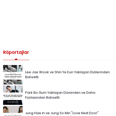
Röportajlar
Lee Jae Wook ve Shin Ye Eun Yaklaşan Dizilerinden
Bahsetti
Park Bo Gum Yaklaşan Dizisinden ve Daha
Fazlasından Bahsetti
Jung Hae In ve Jung So Min "Love Next Door"