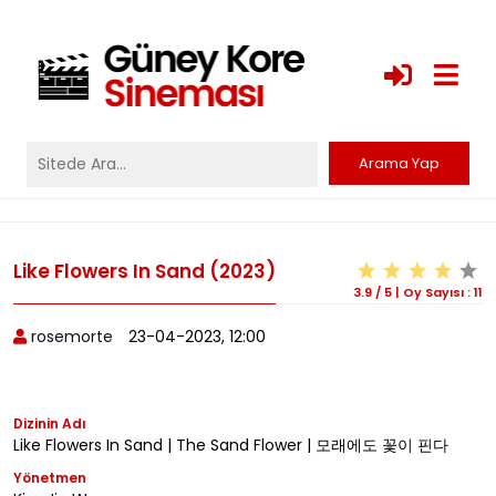
Like Flowers In Sand (2023)
3.9
/
5
|
Oy Sayısı :
11
rosemorte
23-04-2023, 12:00
Dizinin Adı
Like Flowers In Sand | The Sand Flower | 모래에도 꽃이 핀다
Yönetmen