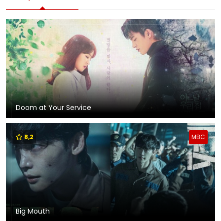
Doom at Your Service
8,2
MBC
Big Mouth