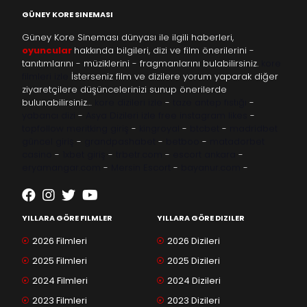
GÜNEY KORE SINEMASI
Güney Kore Sineması dünyası ile ilgili haberleri,
oyuncular
hakkında bilgileri, dizi ve film önerilerini -
tanıtımlarını - müziklerini - fragmanlarını bulabilirsiniz.
kore
filmleri izle
İsterseniz film ve dizilere yorum yaparak diğer
ziyaretçilere düşüncelerinizi sunup önerilerde
bulunabilirsiniz…
kore dizileri izle
-
taze antep fıstığı
-
yabancı dizi
-
Asya Dizileri izle
free instagram likes
-
topfollow
meritking giriş
-
kingroyal
-
btcbet
-
madridbet
güncel giriş
-
grandpashabet
-
betboo
-
matadorbet
casino
-
1xbet giriş
-
trbetr.com
-
escort ankara
-
eryamangar.com
-
Mersin Escort
-
bayanur.com
-
YILLARA GÖRE FILMLER
YILLARA GÖRE DIZILER
2026 Filmleri
2026 Dizileri
2025 Filmleri
2025 Dizileri
2024 Filmleri
2024 Dizileri
2023 Filmleri
2023 Dizileri