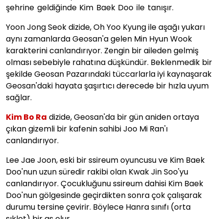
şehrine geldiğinde Kim Baek Doo ile tanışır.
Yoon Jong Seok dizide, Oh Yoo Kyung ile aşağı yukarı
aynı zamanlarda Geosan'a gelen Min Hyun Wook
karakterini canlandırıyor. Zengin bir aileden gelmiş
olması sebebiyle rahatına düşkündür. Beklenmedik bir
şekilde Geosan Pazarındaki tüccarlarla iyi kaynaşarak
Geosan'daki hayata şaşırtıcı derecede bir hızla uyum
sağlar.
Kim Bo Ra
dizide, Geosan'da bir gün aniden ortaya
çıkan gizemli bir kafenin sahibi Joo Mi Ran'ı
canlandırıyor.
Lee Jae Joon, eski bir ssireum oyuncusu ve Kim Baek
Doo'nun uzun süredir rakibi olan Kwak Jin Soo'yu
canlandırıyor. Çocukluğunu ssireum dahisi Kim Baek
Doo'nun gölgesinde geçirdikten sonra çok çalışarak
durumu tersine çevirir. Böylece Hanra sınıfı (orta
sıklet) bir as olur.