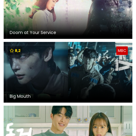
Doom at Your Service
8,2
MBC
Big Mouth