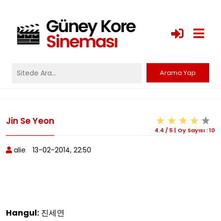
Jin Se Yeon
4.4
/
5
|
Oy Sayısı :
10
alie
13-02-2014, 22:50
Hangul:
진세연