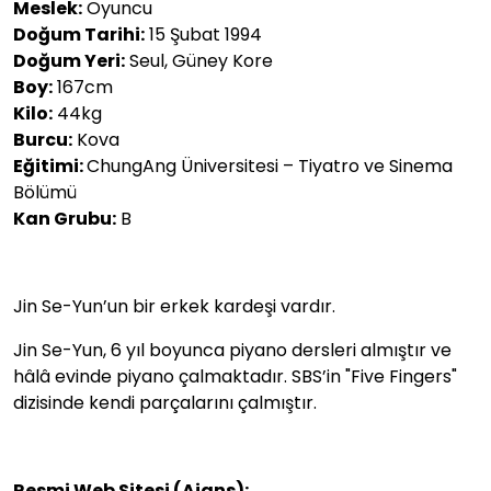
Meslek:
Oyuncu
Doğum Tarihi:
15 Şubat 1994
Doğum Yeri:
Seul, Güney Kore
Boy:
167cm
Kilo:
44kg
Burcu:
Kova
Eğitimi:
ChungAng Üniversitesi – Tiyatro ve Sinema
Bölümü
Kan Grubu:
B
Jin Se-Yun’un bir erkek kardeşi vardır.
Jin Se-Yun, 6 yıl boyunca piyano dersleri almıştır ve
hâlâ evinde piyano çalmaktadır. SBS’in "Five Fingers"
dizisinde kendi parçalarını çalmıştır.
Resmi Web Sitesi (Ajans):