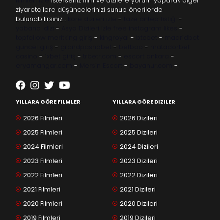
filmleri izle
İsterseniz film ve dizilere yorum yaparak diğer
ziyaretçilere düşüncelerinizi sunup önerilerde
bulunabilirsiniz…
kore dizileri izle
-
taze antep fıstığı
-
yabancı dizi
-
Asya Dizileri izle
free instagram likes
-
topfollow
meritking giriş
-
kingroyal
-
btcbet
-
madridbet
güncel giriş
-
grandpashabet
-
betboo
-
matadorbet
casino
-
1xbet giriş
-
trbetr.com
-
escort ankara
-
eryamangar.com
-
Mersin Escort
-
bayanur.com
-
YILLARA GÖRE FILMLER
YILLARA GÖRE DIZILER
2026 Filmleri
2026 Dizileri
2025 Filmleri
2025 Dizileri
2024 Filmleri
2024 Dizileri
2023 Filmleri
2023 Dizileri
2022 Filmleri
2022 Dizileri
2021 Filmleri
2021 Dizileri
2020 Filmleri
2020 Dizileri
2019 Filmleri
2019 Dizileri