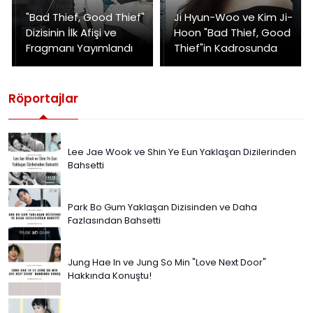
"Bad Thief, Good Thief"
Ji Hyun-Woo ve Kim Ji-
Dizisinin İlk Afişi ve
Hoon "Bad Thief, Good
Fragmanı Yayımlandı
Thief"in Kadrosunda
Röportajlar
Lee Jae Wook ve Shin Ye Eun Yaklaşan Dizilerinden
Bahsetti
Park Bo Gum Yaklaşan Dizisinden ve Daha
Fazlasından Bahsetti
Jung Hae In ve Jung So Min "Love Next Door"
Hakkında Konuştu!