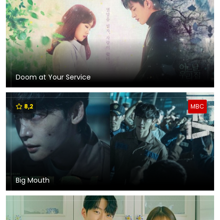
Doom at Your Service
8,2
MBC
Big Mouth