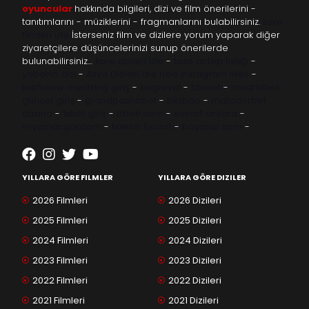
oyuncular
hakkında bilgileri, dizi ve film önerilerini -
tanıtımlarını - müziklerini - fragmanlarını bulabilirsiniz.
kore
filmleri izle
İsterseniz film ve dizilere yorum yaparak diğer
ziyaretçilere düşüncelerinizi sunup önerilerde
bulunabilirsiniz…
kore dizileri izle
-
taze antep fıstığı
-
yabancı dizi
-
Asya Dizileri izle
free instagram likes
-
topfollow
meritking giriş
-
kingroyal
-
btcbet
-
madridbet
güncel giriş
-
grandpashabet
-
betboo
-
matadorbet
casino
-
1xbet giriş
-
trbetr.com
-
escort ankara
-
eryamangar.com
-
Mersin Escort
-
bayanur.com
-
YILLARA GÖRE FILMLER
YILLARA GÖRE DIZILER
2026 Filmleri
2026 Dizileri
2025 Filmleri
2025 Dizileri
2024 Filmleri
2024 Dizileri
2023 Filmleri
2023 Dizileri
2022 Filmleri
2022 Dizileri
2021 Filmleri
2021 Dizileri