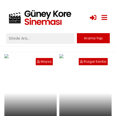
Maysa
Rüzgar Esintisi