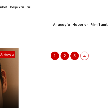
Anket
Köşe Yazıları
Anasayfa
Haberler
Film Tanıt
Maysa
1
2
3
4