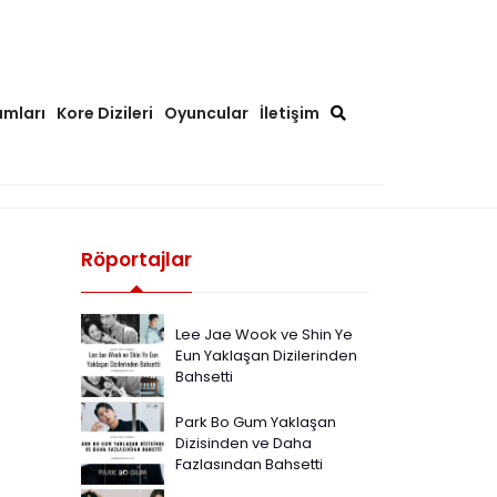
ımları
Kore Dizileri
Oyuncular
İletişim
Röportajlar
Lee Jae Wook ve Shin Ye
Eun Yaklaşan Dizilerinden
Bahsetti
Park Bo Gum Yaklaşan
Dizisinden ve Daha
Fazlasından Bahsetti