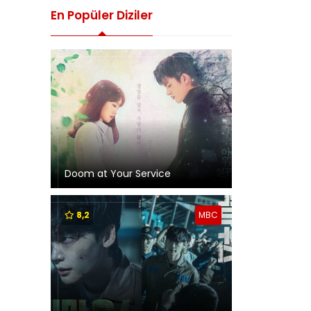
En Popüler Diziler
Doom at Your Service
8,2
MBC