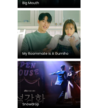
Big Mouth
My Roommate is A Gumiho
Snowdrop