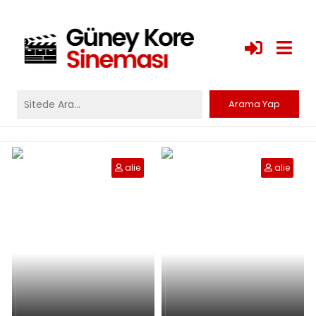
alie
alie