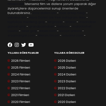
filmleri izle
İsterseniz film ve dizilere yorum yaparak diğer
ziyaretçilere düşüncelerinizi sunup önerilerde
bulunabilirsiniz…
kore dizileri izle
-
taze antep fıstığı
-
yabancı dizi
-
Asya Dizileri izle
free instagram likes
-
topfollow
meritking giriş
-
kingroyal
-
btcbet
-
madridbet
güncel giriş
-
grandpashabet
-
betboo
-
matadorbet
casino
-
1xbet giriş
-
trbetr.com
-
escort ankara
-
eryamangar.com
-
Mersin Escort
-
bayanur.com
-
YILLARA GÖRE FILMLER
YILLARA GÖRE DIZILER
2026 Filmleri
2026 Dizileri
2025 Filmleri
2025 Dizileri
2024 Filmleri
2024 Dizileri
2023 Filmleri
2023 Dizileri
2022 Filmleri
2022 Dizileri
2021 Filmleri
2021 Dizileri
2020 Filmleri
2020 Dizileri