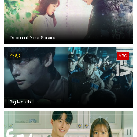
Doom at Your Service
8,2
MBC
Big Mouth