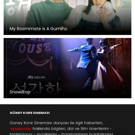
My Roommate is A Gumiho
Snowdrop
GÜNEY KORE SINEMASI
Güney Kore Sineması dünyası ile ilgili haberleri,
oyuncular
hakkında bilgileri, dizi ve film önerilerini -
tanıtımlarını - müziklerini - fragmanlarını bulabilirsiniz.
kore