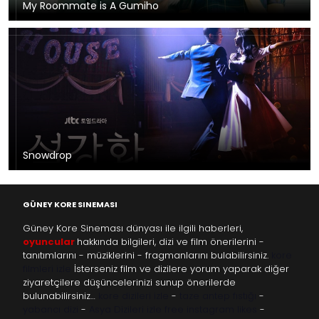
My Roommate is A Gumiho
Snowdrop
GÜNEY KORE SINEMASI
Güney Kore Sineması dünyası ile ilgili haberleri,
oyuncular
hakkında bilgileri, dizi ve film önerilerini -
tanıtımlarını - müziklerini - fragmanlarını bulabilirsiniz.
kore
filmleri izle
İsterseniz film ve dizilere yorum yaparak diğer
ziyaretçilere düşüncelerinizi sunup önerilerde
bulunabilirsiniz…
kore dizileri izle
-
taze antep fıstığı
-
yabancı dizi
-
Asya Dizileri izle
free instagram likes
-