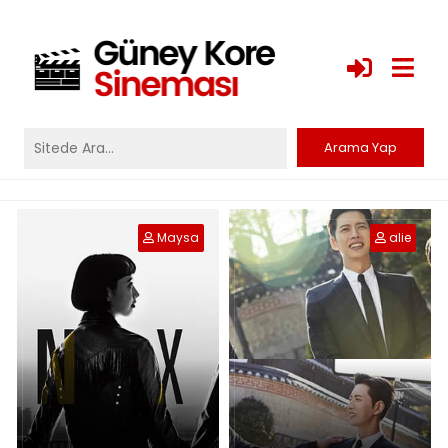
Maysa
alie