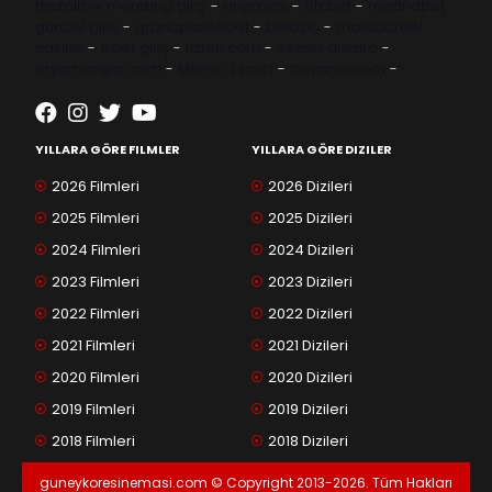
topfollow
meritking giriş
-
kingroyal
-
btcbet
-
madridbet
güncel giriş
-
grandpashabet
-
betboo
-
matadorbet
casino
-
1xbet giriş
-
trbetr.com
-
escort ankara
-
eryamangar.com
-
Mersin Escort
-
bayanur.com
-
YILLARA GÖRE FILMLER
YILLARA GÖRE DIZILER
2026 Filmleri
2026 Dizileri
2025 Filmleri
2025 Dizileri
2024 Filmleri
2024 Dizileri
2023 Filmleri
2023 Dizileri
2022 Filmleri
2022 Dizileri
2021 Filmleri
2021 Dizileri
2020 Filmleri
2020 Dizileri
2019 Filmleri
2019 Dizileri
2018 Filmleri
2018 Dizileri
guneykoresinemasi.com © Copyright 2013-2026. Tüm Hakları