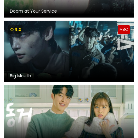
Doom at Your Service
8,2
MBC
Big Mouth