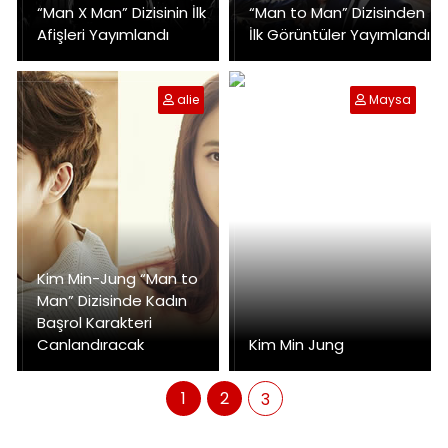
“Man X Man” Dizisinin İlk
“Man to Man” Dizisinden
Afişleri Yayımlandı
İlk Görüntüler Yayımlandı
alie
Maysa
Kim Min-Jung “Man to
Man” Dizisinde Kadın
Başrol Karakteri
Canlandıracak
Kim Min Jung
1
2
3