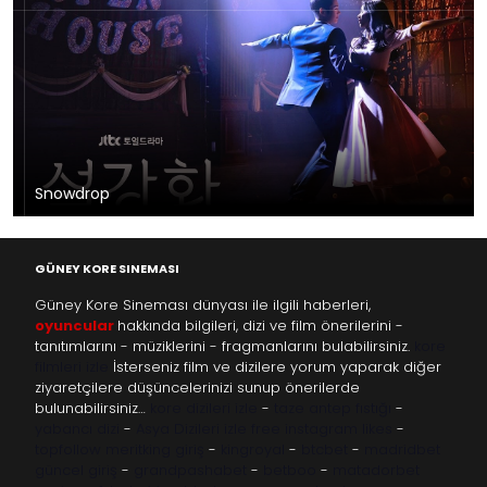
Snowdrop
GÜNEY KORE SINEMASI
Güney Kore Sineması dünyası ile ilgili haberleri,
oyuncular
hakkında bilgileri, dizi ve film önerilerini -
tanıtımlarını - müziklerini - fragmanlarını bulabilirsiniz.
kore
filmleri izle
İsterseniz film ve dizilere yorum yaparak diğer
ziyaretçilere düşüncelerinizi sunup önerilerde
bulunabilirsiniz…
kore dizileri izle
-
taze antep fıstığı
-
yabancı dizi
-
Asya Dizileri izle
free instagram likes
-
topfollow
meritking giriş
-
kingroyal
-
btcbet
-
madridbet
güncel giriş
-
grandpashabet
-
betboo
-
matadorbet