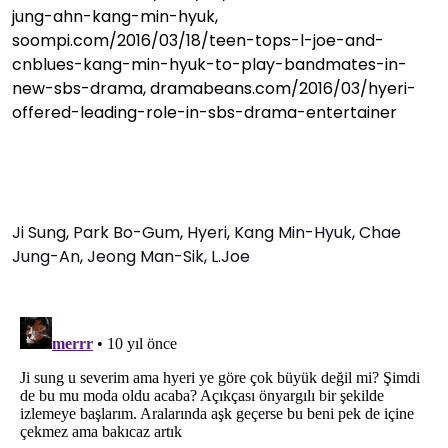
jung-ahn-kang-min-hyuk,
soompi.com/2016/03/18/teen-tops-l-joe-and-
cnblues-kang-min-hyuk-to-play-bandmates-in-
new-sbs-drama, dramabeans.com/2016/03/hyeri-
offered-leading-role-in-sbs-drama-entertainer
Ji Sung
,
Park Bo-Gum
,
Hyeri
,
Kang Min-Hyuk
,
Chae
Jung-An
,
Jeong Man-Sik
,
L.Joe