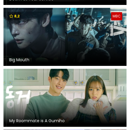
8,2
MBC
Big Mouth
My Roommate is A Gumiho