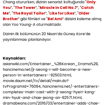
Chang otururken, dizinin senarist koltuğunda "
Only
You
”, "
The Tower
”, "
Miracle in Cell No.7
”, "
Catch
Me
”, "
The Royal Tailor
”, "
Like for Likes
”, "
Older
Brother
” gibi filmleri ve "
Bel Ami
” dizisini kaleme almış
olan Yoo Young-A oturmaktadır.
Dizinin ilk bölümünün 20 Nisan’da Güney Kore’de
yayınlanması planlanılıyor.
Kaynakları:
asianwiki.com/Entertainer_%28Korean_Drama%29,
hancinema.net/ji-seong-i-will-become-a-new-
person-in-entertainers--92503.html,
movie.daum.net/tv/detail/main.do?
tvProgramId=76094, hancinema.net/-entertainers-
completes-main-cast-with-ji-seong-hyeri-kang-
min-hyuk-and-chae-jeong-an-92571.html,
dramabeans.com/2016/03/entertainer-adds-chae-