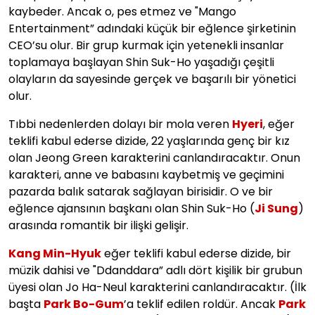
kaybeder. Ancak o, pes etmez ve "Mango
Entertainment” adındaki küçük bir eğlence şirketinin
CEO’su olur. Bir grup kurmak için yetenekli insanlar
toplamaya başlayan Shin Suk-Ho yaşadığı çeşitli
olayların da sayesinde gerçek ve başarılı bir yönetici
olur.
Tıbbi nedenlerden dolayı bir mola veren
Hyeri
, eğer
teklifi kabul ederse dizide, 22 yaşlarında genç bir kız
olan Jeong Green karakterini canlandıracaktır. Onun
karakteri, anne ve babasını kaybetmiş ve geçimini
pazarda balık satarak sağlayan birisidir. O ve bir
eğlence ajansının başkanı olan Shin Suk-Ho (
Ji Sung
)
arasında romantik bir ilişki gelişir.
Kang Min-Hyuk
eğer teklifi kabul ederse dizide, bir
müzik dahisi ve "Ddanddara” adlı dört kişilik bir grubun
üyesi olan Jo Ha-Neul karakterini canlandıracaktır. (İlk
başta
Park Bo-Gum
’a teklif edilen roldür. Ancak
Park