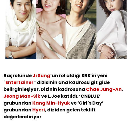
Başrolünde
Ji Sung
’un rol aldığı SBS’in yeni
"
Entertainer
” dizisinin ana kadrosu git gide
belirginleşiyor. Dizinin kadrosuna
Chae Jung-An
,
Jeong Man-Sik
ve L.Joe katıldı. ‘CNBLUE’
grubundan
Kang Min-Hyuk
ve ‘Girl’s Day’
grubundan
Hyeri
, diziden gelen teklifi
değerlendiriyor.