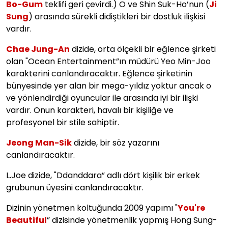
Bo-Gum
teklifi geri çevirdi.) O ve Shin Suk-Ho’nun (
Ji
Sung
) arasında sürekli didiştikleri bir dostluk ilişkisi
vardır.
Chae Jung-An
dizide, orta ölçekli bir eğlence şirketi
olan "Ocean Entertainment”ın müdürü Yeo Min-Joo
karakterini canlandıracaktır. Eğlence şirketinin
bünyesinde yer alan bir mega-yıldız yoktur ancak o
ve yönlendirdiği oyuncular ile arasında iyi bir ilişki
vardır. Onun karakteri, havalı bir kişiliğe ve
profesyonel bir stile sahiptir.
Jeong Man-Sik
dizide, bir söz yazarını
canlandıracaktır.
L.Joe dizide, "Ddanddara” adlı dört kişilik bir erkek
grubunun üyesini canlandıracaktır.
Dizinin yönetmen koltuğunda 2009 yapımı "
You're
Beautiful
” dizisinde yönetmenlik yapmış Hong Sung-