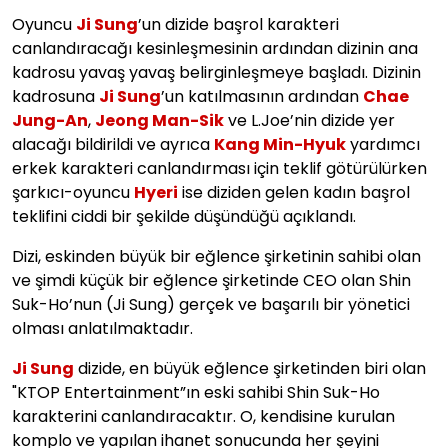
Oyuncu
Ji Sung
’un dizide başrol karakteri
canlandıracağı kesinleşmesinin ardından dizinin ana
kadrosu yavaş yavaş belirginleşmeye başladı. Dizinin
kadrosuna
Ji Sung
’un katılmasının ardından
Chae
Jung-An
,
Jeong Man-Sik
ve L.Joe’nin dizide yer
alacağı bildirildi ve ayrıca
Kang Min-Hyuk
yardımcı
erkek karakteri canlandırması için teklif götürülürken
şarkıcı-oyuncu
Hyeri
ise diziden gelen kadın başrol
teklifini ciddi bir şekilde düşündüğü açıklandı.
Dizi, eskinden büyük bir eğlence şirketinin sahibi olan
ve şimdi küçük bir eğlence şirketinde CEO olan Shin
Suk-Ho’nun (Ji Sung) gerçek ve başarılı bir yönetici
olması anlatılmaktadır.
Ji Sung
dizide, en büyük eğlence şirketinden biri olan
"KTOP Entertainment”ın eski sahibi Shin Suk-Ho
karakterini canlandıracaktır. O, kendisine kurulan
komplo ve yapılan ihanet sonucunda her şeyini