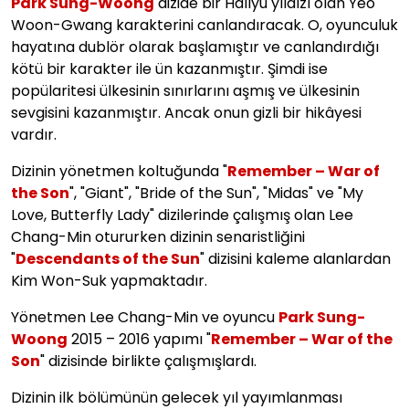
Park Sung-Woong
dizide bir Hallyu yıldızı olan Yeo
Woon-Gwang karakterini canlandıracak. O, oyunculuk
hayatına dublör olarak başlamıştır ve canlandırdığı
kötü bir karakter ile ün kazanmıştır. Şimdi ise
popülaritesi ülkesinin sınırlarını aşmış ve ülkesinin
sevgisini kazanmıştır. Ancak onun gizli bir hikâyesi
vardır.
Dizinin yönetmen koltuğunda "
Remember – War of
the Son
", "Giant", "Bride of the Sun", "Midas" ve "My
Love, Butterfly Lady" dizilerinde çalışmış olan Lee
Chang-Min otururken dizinin senaristliğini
"
Descendants of the Sun
" dizisini kaleme alanlardan
Kim Won-Suk yapmaktadır.
Yönetmen Lee Chang-Min ve oyuncu
Park Sung-
Woong
2015 – 2016 yapımı "
Remember – War of the
Son
" dizisinde birlikte çalışmışlardı.
Dizinin ilk bölümünün gelecek yıl yayımlanması