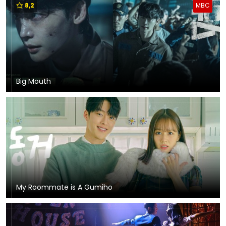
8,2
MBC
Big Mouth
My Roommate is A Gumiho