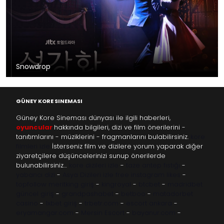
Snowdrop
GÜNEY KORE SINEMASI
Güney Kore Sineması dünyası ile ilgili haberleri,
oyuncular
hakkında bilgileri, dizi ve film önerilerini -
tanıtımlarını - müziklerini - fragmanlarını bulabilirsiniz.
kore
filmleri izle
İsterseniz film ve dizilere yorum yaparak diğer
ziyaretçilere düşüncelerinizi sunup önerilerde
bulunabilirsiniz…
kore dizileri izle
-
taze antep fıstığı
-
yabancı dizi
-
Asya Dizileri izle
free instagram likes
-
topfollow
meritking giriş
-
kingroyal
-
btcbet
-
madridbet
güncel giriş
-
grandpashabet
-
betboo
-
matadorbet
casino
-
1xbet giriş
-
trbetr.com
-
escort ankara
-
eryamangar.com
-
Mersin Escort
-
bayanur.com
-