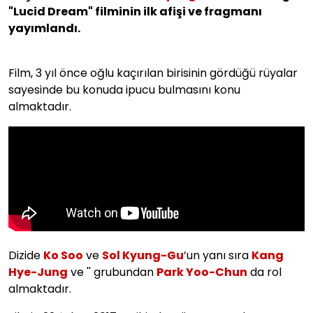
"Lucid Dream" filminin ilk afişi ve fragmanı
yayımlandı.
Film, 3 yıl önce oğlu kaçırılan birisinin gördüğü rüyalar
sayesinde bu konuda ipucu bulmasını konu
almaktadır.
Dizide
Ko Soo
ve
Sol Kyung-Gu
’un yanı sıra
Kang
Hye-Jung
ve '' grubundan
Park Yoo-Chun
da rol
almaktadır.