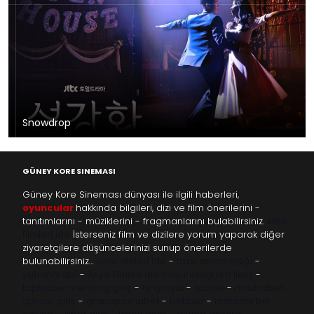
Snowdrop
GÜNEY KORE SINEMASI
Güney Kore Sineması dünyası ile ilgili haberleri,
oyuncular
hakkında bilgileri, dizi ve film önerilerini -
tanıtımlarını - müziklerini - fragmanlarını bulabilirsiniz.
kore
filmleri izle
İsterseniz film ve dizilere yorum yaparak diğer
ziyaretçilere düşüncelerinizi sunup önerilerde
bulunabilirsiniz…
kore dizileri izle
-
taze antep fıstığı
-
yabancı dizi
-
Asya Dizileri izle
free instagram likes
-
topfollow
meritking giriş
-
kingroyal
-
btcbet
-
madridbet
güncel giriş
-
grandpashabet
-
betboo
-
matadorbet