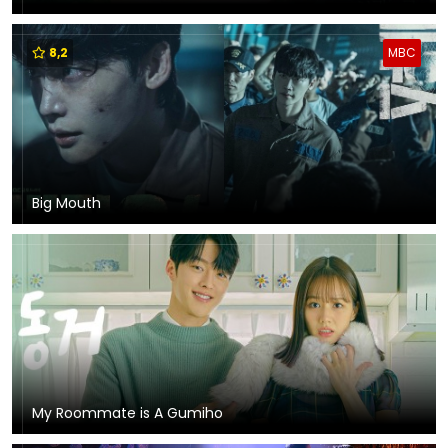
8,2
MBC
Big Mouth
My Roommate is A Gumiho