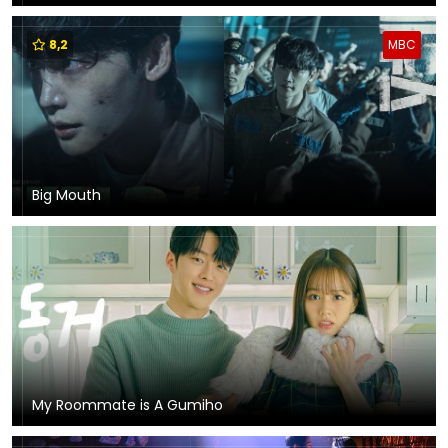
8,2
MBC
Big Mouth
My Roommate is A Gumiho