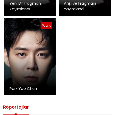
Yeni Bir Fragmanı
Afişi ve Fragmanı
Yayımlandı
Yayımlandı
alie
Park Yoo Chun
Röportajlar