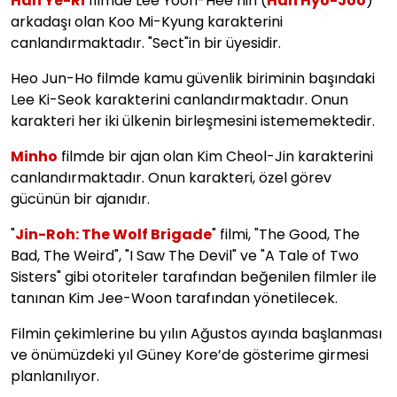
Han Ye-Ri
filmde Lee Yoon-Hee’nin (
Han Hyo-Joo
)
arkadaşı olan Koo Mi-Kyung karakterini
canlandırmaktadır. "Sect"in bir üyesidir.
Heo Jun-Ho filmde kamu güvenlik biriminin başındaki
Lee Ki-Seok karakterini canlandırmaktadır. Onun
karakteri her iki ülkenin birleşmesini istememektedir.
Minho
filmde bir ajan olan Kim Cheol-Jin karakterini
canlandırmaktadır. Onun karakteri, özel görev
gücünün bir ajanıdır.
"
Jin-Roh: The Wolf Brigade
" filmi, "The Good, The
Bad, The Weird", "I Saw The Devil" ve "A Tale of Two
Sisters" gibi otoriteler tarafından beğenilen filmler ile
tanınan Kim Jee-Woon tarafından yönetilecek.
Filmin çekimlerine bu yılın Ağustos ayında başlanması
ve önümüzdeki yıl Güney Kore’de gösterime girmesi
planlanılıyor.