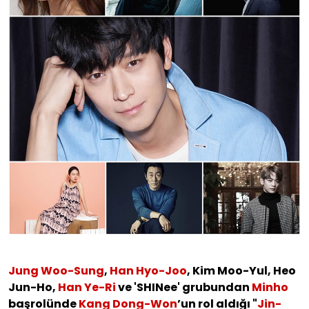
Jung Woo-Sung
,
Han Hyo-Joo
, Kim Moo-Yul, Heo
Jun-Ho,
Han Ye-Ri
ve 'SHINee' grubundan
Minho
başrolünde
Kang Dong-Won
’un rol aldığı "
Jin-