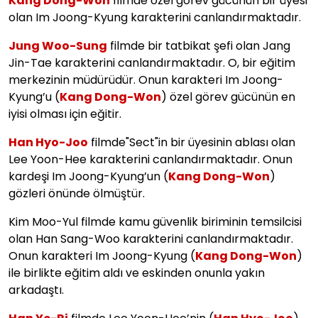
Kang Dong-Won
filmde özel görev gücünün bir üyesi
olan Im Joong-Kyung karakterini canlandırmaktadır.
Jung Woo-Sung
filmde bir tatbikat şefi olan Jang
Jin-Tae karakterini canlandırmaktadır. O, bir eğitim
merkezinin müdürüdür. Onun karakteri Im Joong-
Kyung’u (
Kang Dong-Won
) özel görev gücünün en
iyisi olması için eğitir.
Han Hyo-Joo
filmde"Sect"in bir üyesinin ablası olan
Lee Yoon-Hee karakterini canlandırmaktadır. Onun
kardeşi Im Joong-Kyung’un (
Kang Dong-Won
)
gözleri önünde ölmüştür.
Kim Moo-Yul filmde kamu güvenlik biriminin temsilcisi
olan Han Sang-Woo karakterini canlandırmaktadır.
Onun karakteri Im Joong-Kyung (
Kang Dong-Won
)
ile birlikte eğitim aldı ve eskinden onunla yakın
arkadaştı.