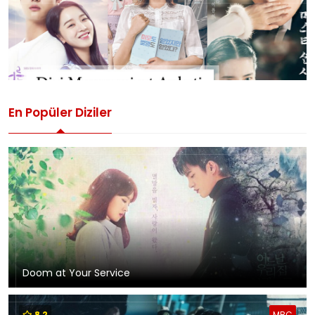
En Popüler Diziler
Doom at Your Service
8,2
MBC