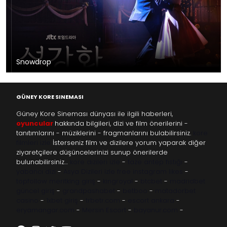
Snowdrop
GÜNEY KORE SINEMASI
Güney Kore Sineması dünyası ile ilgili haberleri,
oyuncular
hakkında bilgileri, dizi ve film önerilerini -
tanıtımlarını - müziklerini - fragmanlarını bulabilirsiniz.
kore
filmleri izle
İsterseniz film ve dizilere yorum yaparak diğer
ziyaretçilere düşüncelerinizi sunup önerilerde
bulunabilirsiniz…
kore dizileri izle
-
taze antep fıstığı
-
yabancı dizi
-
Asya Dizileri izle
free instagram likes
-
topfollow
meritking giriş
-
kingroyal
-
btcbet
-
madridbet
güncel giriş
-
grandpashabet
-
betboo
-
matadorbet
casino
-
1xbet giriş
-
trbetr.com
-
escort ankara
-
eryamangar.com
-
Mersin Escort
-
bayanur.com
-