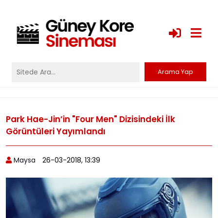
Park Hae-Jin’in "Four Men" Dizisindeki İlk
Görüntüleri Yayımlandı
Maysa
26-03-2018, 13:39