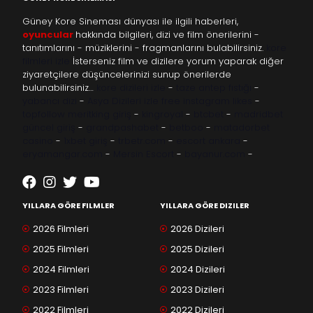
Güney Kore Sineması dünyası ile ilgili haberleri,
oyuncular
hakkında bilgileri, dizi ve film önerilerini -
tanıtımlarını - müziklerini - fragmanlarını bulabilirsiniz.
kore
filmleri izle
İsterseniz film ve dizilere yorum yaparak diğer
ziyaretçilere düşüncelerinizi sunup önerilerde
bulunabilirsiniz…
kore dizileri izle
-
taze antep fıstığı
-
yabancı dizi
-
Asya Dizileri izle
free instagram likes
-
topfollow
meritking giriş
-
kingroyal
-
btcbet
-
madridbet
güncel giriş
-
grandpashabet
-
betboo
-
matadorbet
casino
-
1xbet giriş
-
trbetr.com
-
escort ankara
-
eryamangar.com
-
Mersin Escort
-
bayanur.com
-
YILLARA GÖRE FILMLER
YILLARA GÖRE DIZILER
2026 Filmleri
2026 Dizileri
2025 Filmleri
2025 Dizileri
2024 Filmleri
2024 Dizileri
2023 Filmleri
2023 Dizileri
2022 Filmleri
2022 Dizileri