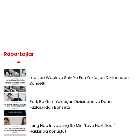
Röportajlar
Lee Jae Wook ve Shin Ye Eun Yaklaşan Dizilerinden
Bahsetti
Park Bo Gum Yaklaşan Dizisinden ve Daha
Fazlasından Bahsetti
Jung Hae In ve Jung So Min "Love Next Door"
Hakkında Konuştu!