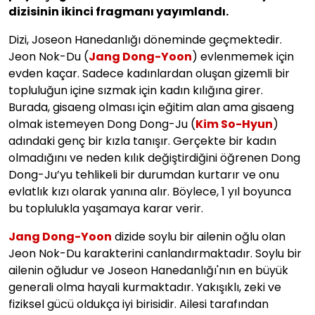
dizisinin ikinci fragmanı yayımlandı.
Dizi, Joseon Hanedanlığı döneminde geçmektedir.
Jeon Nok-Du (
Jang Dong-Yoon
) evlenmemek için
evden kaçar. Sadece kadınlardan oluşan gizemli bir
topluluğun içine sızmak için kadın kılığına girer.
Burada, gisaeng olması için eğitim alan ama gisaeng
olmak istemeyen Dong Dong-Ju (
Kim So-Hyun
)
adındaki genç bir kızla tanışır. Gerçekte bir kadın
olmadığını ve neden kılık değiştirdiğini öğrenen Dong
Dong-Ju’yu tehlikeli bir durumdan kurtarır ve onu
evlatlık kızı olarak yanına alır. Böylece, 1 yıl boyunca
bu toplulukla yaşamaya karar verir.
Jang Dong-Yoon
dizide soylu bir ailenin oğlu olan
Jeon Nok-Du karakterini canlandırmaktadır. Soylu bir
ailenin oğludur ve Joseon Hanedanlığı'nın en büyük
generali olma hayali kurmaktadır. Yakışıklı, zeki ve
fiziksel gücü oldukça iyi birisidir. Ailesi tarafından