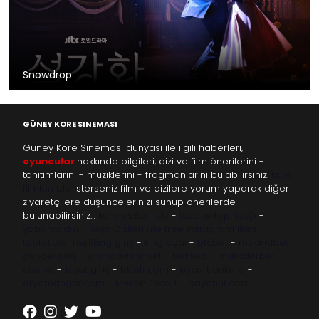
Snowdrop
GÜNEY KORE SINEMASI
Güney Kore Sineması dünyası ile ilgili haberleri,
oyuncular
hakkında bilgileri, dizi ve film önerilerini -
tanıtımlarını - müziklerini - fragmanlarını bulabilirsiniz.
kore
filmleri izle
İsterseniz film ve dizilere yorum yaparak diğer
ziyaretçilere düşüncelerinizi sunup önerilerde
bulunabilirsiniz…
kore dizileri izle
-
taze antep fıstığı
-
yabancı dizi
-
Asya Dizileri izle
free instagram likes
-
topfollow
meritking giriş
-
kingroyal
-
btcbet
-
madridbet
güncel giriş
-
grandpashabet
-
betboo
-
matadorbet
casino
-
1xbet giriş
-
trbetr.com
-
escort ankara
-
eryamangar.com
-
Mersin Escort
-
bayanur.com
-