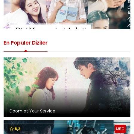
En Popüler Diziler
Doom at Your Service
8,2
MBC