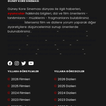
GÜNEY KORE SINEMASI
Güney Kore Sineması dünyası ile ilgili haberleri,
oyuncular
hakkında bilgileri, dizi ve film önerilerini -
tanıtımlarını - müziklerini - fragmanlarını bulabilirsiniz.
kore
filmleri izle
İsterseniz film ve dizilere yorum yaparak diğer
ziyaretçilere düşüncelerinizi sunup önerilerde
bulunabilirsiniz…
kore dizileri izle
-
taze antep fıstığı
-
yabancı dizi
-
Asya Dizileri izle
free instagram likes
-
topfollow
meritking giriş
-
kingroyal
-
btcbet
-
madridbet
güncel giriş
-
grandpashabet
-
betboo
-
matadorbet
casino
-
1xbet giriş
-
trbetr.com
-
escort ankara
-
eryamangar.com
-
Mersin Escort
-
bayanur.com
-
YILLARA GÖRE FILMLER
YILLARA GÖRE DIZILER
2026 Filmleri
2026 Dizileri
2025 Filmleri
2025 Dizileri
2024 Filmleri
2024 Dizileri
2023 Filmleri
2023 Dizileri