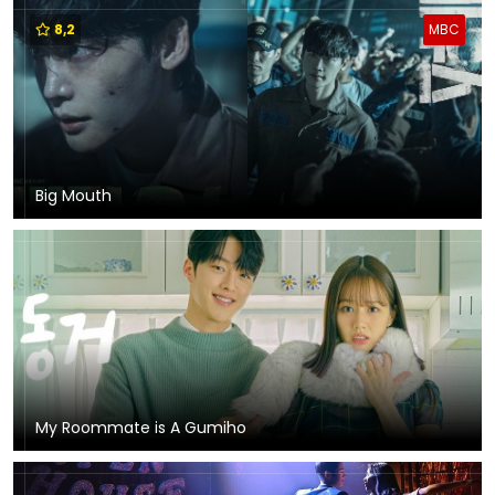
8,2
MBC
Big Mouth
My Roommate is A Gumiho