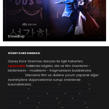
Snowdrop
GÜNEY KORE SINEMASI
Güney Kore Sineması dünyası ile ilgili haberleri,
oyuncular
hakkında bilgileri, dizi ve film önerilerini -
tanıtımlarını - müziklerini - fragmanlarını bulabilirsiniz.
kore
filmleri izle
İsterseniz film ve dizilere yorum yaparak diğer
ziyaretçilere düşüncelerinizi sunup önerilerde
bulunabilirsiniz…
kore dizileri izle
-
taze antep fıstığı
-
yabancı dizi
-
Asya Dizileri izle
free instagram likes
-
topfollow
meritking giriş
-
kingroyal
-
btcbet
-
madridbet
güncel giriş
-
grandpashabet
-
betboo
-
matadorbet
casino
-
1xbet giriş
-
trbetr.com
-
escort ankara
-
eryamangar.com
-
Mersin Escort
-
bayanur.com
-