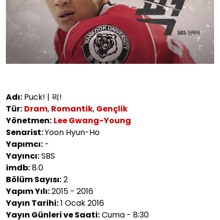
Adı:‎
Puck! | 퍽!
Tür:
Dram
,
Romantik
,
Gençlik
Yönetmen:
Lee Gwang-Young
Senarist:
Yoon Hyun-Ho
Yapımcı:
-
Yayıncı:
SBS
imdb:
8.0
Bölüm Sayısı:
2
Yapım Yılı:
2015 - 2016
Yayın Tarihi:
1 Ocak 2016
Yayın Günleri ve Saati:
Cuma - 8:30