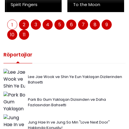
Spirit Fingers
To the Moon
2
3
4
5
6
7
8
9
1
10
11
Röportajlar
Lee Jae Wook ve Shin Ye Eun Yaklaşan Dizilerinden
Bahsetti
Park Bo Gum Yaklaşan Dizisinden ve Daha
Fazlasından Bahsetti
Jung Hae In ve Jung So Min "Love Next Door"
Hakkında Konuştu!