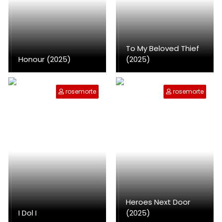
To My Beloved Thief
Honour (2025)
(2025)
rosemorte
rosemorte
Heroes Next Door
I Dol I
(2025)