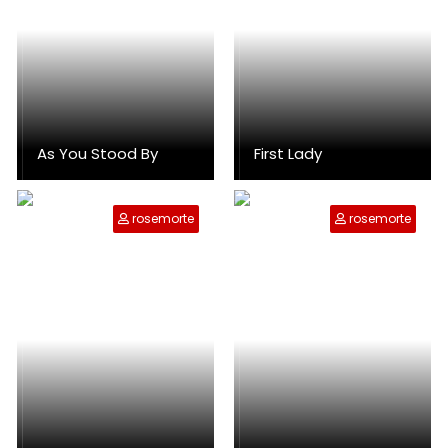
As You Stood By
First Lady
rosemorte
rosemorte