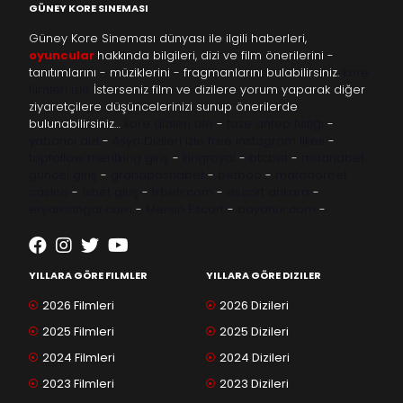
GÜNEY KORE SINEMASI
Güney Kore Sineması dünyası ile ilgili haberleri,
oyuncular
hakkında bilgileri, dizi ve film önerilerini -
tanıtımlarını - müziklerini - fragmanlarını bulabilirsiniz.
kore
filmleri izle
İsterseniz film ve dizilere yorum yaparak diğer
ziyaretçilere düşüncelerinizi sunup önerilerde
bulunabilirsiniz…
kore dizileri izle
-
taze antep fıstığı
-
yabancı dizi
-
Asya Dizileri izle
free instagram likes
-
topfollow
meritking giriş
-
kingroyal
-
btcbet
-
madridbet
güncel giriş
-
grandpashabet
-
betboo
-
matadorbet
casino
-
1xbet giriş
-
trbetr.com
-
escort ankara
-
eryamangar.com
-
Mersin Escort
-
bayanur.com
-
YILLARA GÖRE FILMLER
YILLARA GÖRE DIZILER
2026 Filmleri
2026 Dizileri
2025 Filmleri
2025 Dizileri
2024 Filmleri
2024 Dizileri
2023 Filmleri
2023 Dizileri