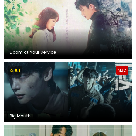
Doom at Your Service
8,2
MBC
Big Mouth