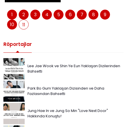
1
2
3
4
5
6
7
8
9
10
11
Röportajlar
Lee Jae Wook ve Shin Ye Eun Yaklaşan Dizilerinden
Bahsetti
Park Bo Gum Yaklaşan Dizisinden ve Daha
Fazlasından Bahsetti
Jung Hae In ve Jung So Min "Love Next Door"
Hakkında Konuştu!