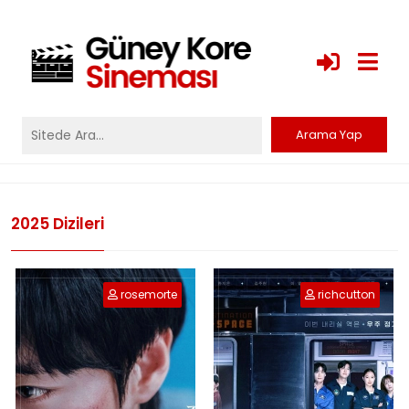
2025 Dizileri
rosemorte
richcutton