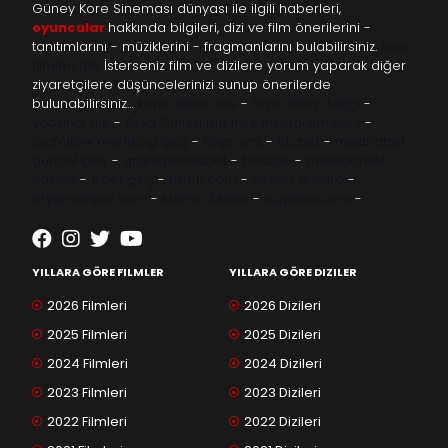
Güney Kore Sineması dünyası ile ilgili haberleri,
oyuncular
hakkında bilgileri, dizi ve film önerilerini -
tanıtımlarını - müziklerini - fragmanlarını bulabilirsiniz.
kore
filmleri izle
İsterseniz film ve dizilere yorum yaparak diğer
ziyaretçilere düşüncelerinizi sunup önerilerde
bulunabilirsiniz…
kore dizileri izle
-
taze antep fıstığı
-
yabancı dizi
-
Asya Dizileri izle
free instagram likes
-
topfollow
meritking giriş
-
kingroyal
-
btcbet
-
madridbet
güncel giriş
-
grandpashabet
-
betboo
-
matadorbet
casino
-
1xbet giriş
-
trbetr.com
-
escort ankara
-
eryamangar.com
-
Mersin Escort
-
bayanur.com
-
YILLARA GÖRE FILMLER
YILLARA GÖRE DIZILER
2026 Filmleri
2026 Dizileri
2025 Filmleri
2025 Dizileri
2024 Filmleri
2024 Dizileri
2023 Filmleri
2023 Dizileri
2022 Filmleri
2022 Dizileri