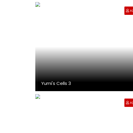
r
Yumi's Cells 3
r