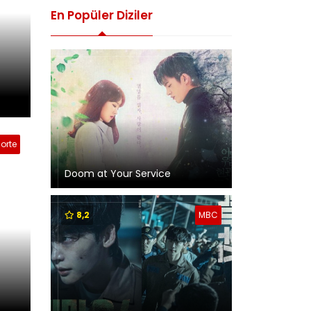
En Popüler Diziler
orte
Doom at Your Service
8,2
MBC