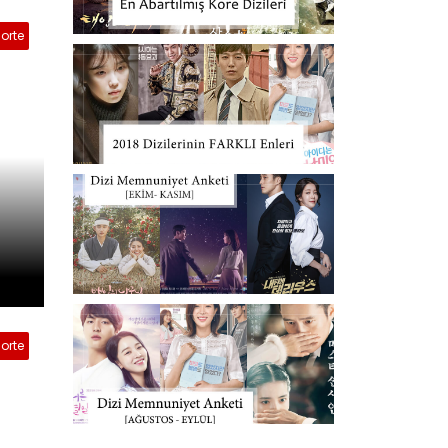
orte
orte