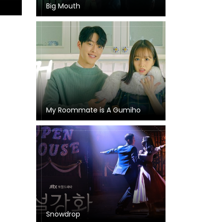
Big Mouth
My Roommate is A Gumiho
Snowdrop