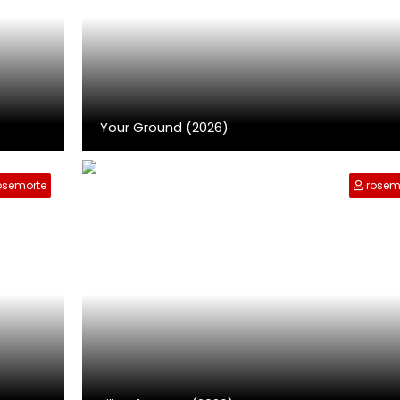
Your Ground (2026)
osemorte
rosem