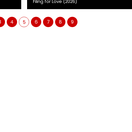
Filing for Love (2026)
3
4
6
7
8
9
5