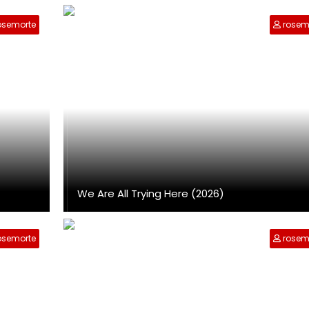
osemorte
rosem
We Are All Trying Here (2026)
osemorte
rosem