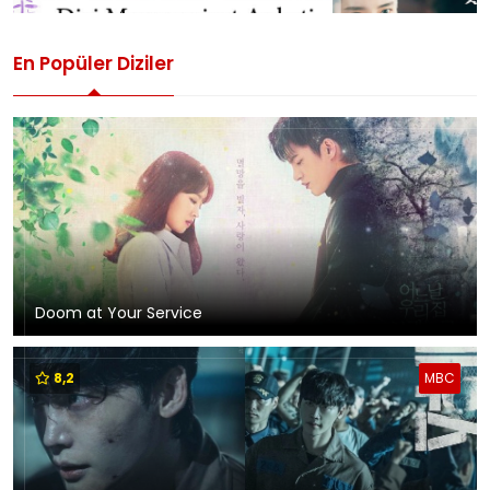
En Popüler Diziler
Doom at Your Service
8,2
MBC