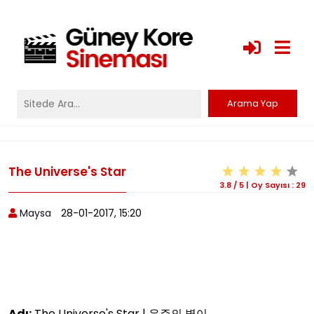
The Universe's Star
3.8
/
5
|
Oy Sayısı :
29
Maysa
28-01-2017, 15:20
Adı:
The Universe's Star | 우주의 별이