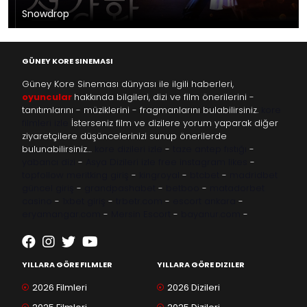
Snowdrop
GÜNEY KORE SINEMASI
Güney Kore Sineması dünyası ile ilgili haberleri,
oyuncular
hakkında bilgileri, dizi ve film önerilerini -
tanıtımlarını - müziklerini - fragmanlarını bulabilirsiniz.
kore
filmleri izle
İsterseniz film ve dizilere yorum yaparak diğer
ziyaretçilere düşüncelerinizi sunup önerilerde
bulunabilirsiniz…
kore dizileri izle
-
taze antep fıstığı
-
yabancı dizi
-
Asya Dizileri izle
free instagram likes
-
topfollow
meritking giriş
-
kingroyal
-
btcbet
-
madridbet
güncel giriş
-
grandpashabet
-
betboo
-
matadorbet
casino
-
1xbet giriş
-
trbetr.com
-
escort ankara
-
eryamangar.com
-
Mersin Escort
-
bayanur.com
-
YILLARA GÖRE FILMLER
YILLARA GÖRE DIZILER
2026 Filmleri
2026 Dizileri