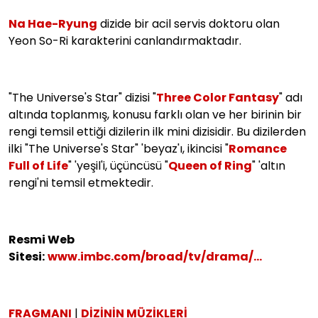
Na Hae-Ryung
dizide bir acil servis doktoru olan
Yeon So-Ri karakterini canlandırmaktadır.
"The Universe's Star" dizisi "
Three Color Fantasy
" adı
altında toplanmış, konusu farklı olan ve her birinin bir
rengi temsil ettiği dizilerin ilk mini dizisidir. Bu dizilerden
ilki "The Universe's Star" 'beyaz'ı, ikincisi "
Romance
Full of Life
" 'yeşil'i, üçüncüsü "
Queen of Ring
" 'altın
rengi'ni temsil etmektedir.
Resmi Web
Sitesi:
www.imbc.com/broad/tv/drama/...
FRAGMANI
|
DİZİNİN MÜZİKLERİ