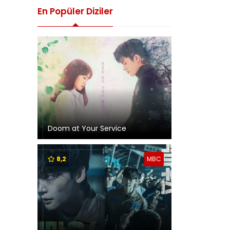
En Popüler Diziler
Doom at Your Service
8,2
MBC