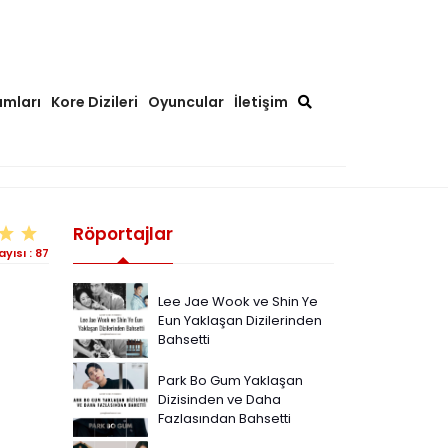
ımları
Kore Dizileri
Oyuncular
İletişim
Röportajlar
ayısı :
87
Lee Jae Wook ve Shin Ye
Eun Yaklaşan Dizilerinden
Bahsetti
Park Bo Gum Yaklaşan
Dizisinden ve Daha
Fazlasından Bahsetti