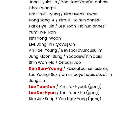
Jang Hyuk-Jin / Yoo Han-Yang'ın babası
Choi Kwang-Il
Lim Chul-Hyung / Kim Hyeok-Kwon
Kong Sang-A / Kim Ji-Ho'nun annesi
Park Hye-Jin / Lee Joon-Ho'nun annesi
Yum Hye-Ran
Kim Yong-Woon
Lee Sang-Yi / Çavuş Oh
An Tae-Young / Beysbol oyuncusu Im
Jung Moon-Sung / Yoodaewi'nin abisi
Shin Won-Ho / Onbaşı Joo
Kim Sun-Young
/ Kaiseuteu'nun eski eşi
Lee Young-Suk / ömür boyu hapis cezası
Jung Jin
Lee Tae-Sun
/ Kim Je-Hyeok (genç)
Lee Do-Hyun
/ Lee Joon-Ho (genç)
Kim Jin-Sung / Yoo Han-Yang (genç)