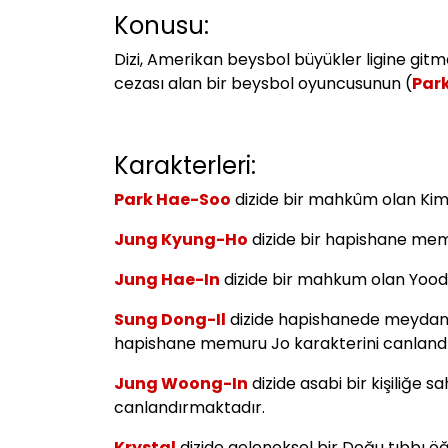
Konusu:
Dizi, Amerikan beysbol büyükler ligine gitme
cezası alan bir beysbol oyuncusunun (
Par
Karakterleri:
Park Hae-Soo
dizide bir mahkûm olan Kim
Jung Kyung-Ho
dizide bir hapishane mem
Jung Hae-In
dizide bir mahkum olan Yood
Sung Dong-Il
dizide hapishanede meydana 
hapishane memuru Jo karakterini canland
Jung Woong-In
dizide asabi bir kişiliğe
canlandırmaktadır.
Krystal
dizide geleneksel bir Doğu tıbbı öğ