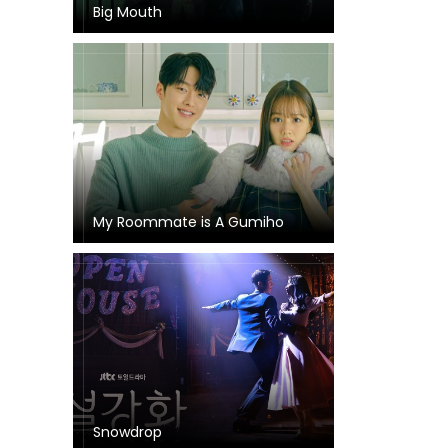
Big Mouth
My Roommate is A Gumiho
Snowdrop