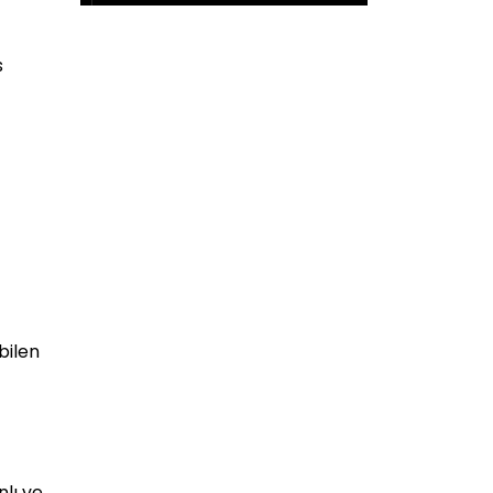
s
bilen
nlı ve