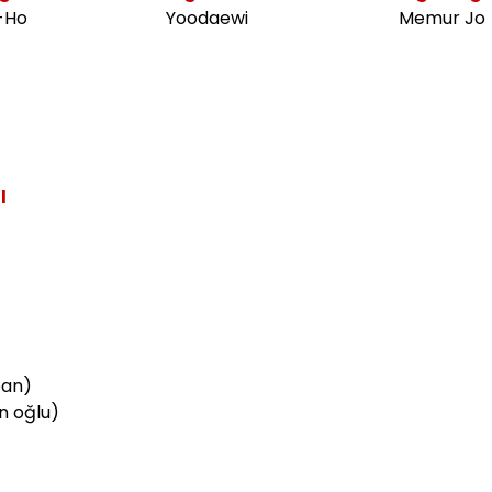
-Ho
Yoodaewi
Memur Jo
l
ean)
n oğlu)