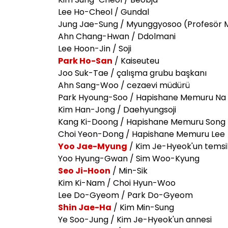
Lee Ho-Cheol / Gundal
Jung Jae-Sung / Myunggyosoo (Profesör 
Ahn Chang-Hwan / Ddolmani
Lee Hoon-Jin / Soji
Park Ho-San
/ Kaiseuteu
Joo Suk-Tae / çalışma grubu başkanı
Ahn Sang-Woo / cezaevi müdürü
Park Hyoung-Soo / Hapishane Memuru Na
Kim Han-Jong / Daehyungsoji
Kang Ki-Doong / Hapishane Memuru Song
Choi Yeon-Dong / Hapishane Memuru Lee
Yoo Jae-Myung
/ Kim Je-Hyeok'un temsil
Yoo Hyung-Gwan / Sim Woo-Kyung
Seo Ji-Hoon
/ Min-Sik
Kim Ki-Nam / Choi Hyun-Woo
Lee Do-Gyeom / Park Do-Gyeom
Shin Jae-Ha
/ Kim Min-Sung
Ye Soo-Jung / Kim Je-Hyeok'un annesi