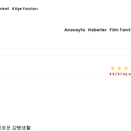
Anket
Köşe Yazıları
Anasayfa
Haberler
Film Tanıt
4.9
/
5
|
Oy S
 | 슬기로운 감빵생활