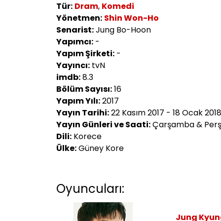
Tür:
Dram
,
Komedi
Yönetmen:
Shin Won-Ho
Senarist:
Jung Bo-Hoon
Yapımcı:
-
Yapım Şirketi:
-
Yayıncı:
tvN
imdb:
8.3
Bölüm Sayısı:
16
Yapım Yılı:
2017
Yayın Tarihi:
22 Kasım 2017 - 18 Ocak 201
Yayın Günleri ve Saati:
Çarşamba & Perş
Dili:
Korece
Ülke:
Güney Kore
Oyuncuları:
Jung Kyu