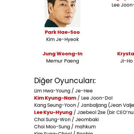
Lee Joon
Park Hae-Soo
Kim Je-Hyeok
Jung Woong-In
Krysta
Memur Paeng
Ji-Ho
Diğer Oyuncuları:
Lim Hwa-Young / Je-Hee
Kim Kyung-Nam
/ Lee Joon-Dol
Kang Seung-Yoon / Janbaljang (Jean Valj
Lee Kyu-Hyung
/ Jaebeol 2se (bir CEO’nu
Choi Sung-Won / Jeombaki
Choi Moo-Sung / mahkum
Kim Sung-Cheol / Beobja