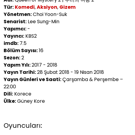
Tür:
Komedi
,
Aksiyon
,
Gizem
Yönetmen:
Choi Yoon-Suk
Senarist:
Lee Sung-Min
Yapımcı:
-
Yayıncı:
KBS2
imdb:
7.5
Bölüm Sayısı:
16
Sezon:
2
Yapım Yılı:
2017 - 2018
Yayın Tarihi:
28 Şubat 2018 - 19 Nisan 2018
Yayın Günleri ve Saati:
Çarşamba & Perşembe –
22:00
Dili:
Korece
Ülke:
Güney Kore
Oyuncuları: