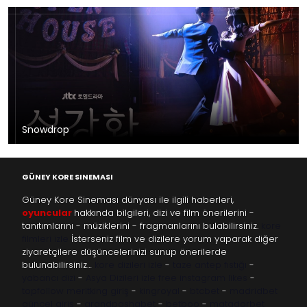
Snowdrop
GÜNEY KORE SINEMASI
Güney Kore Sineması dünyası ile ilgili haberleri,
oyuncular
hakkında bilgileri, dizi ve film önerilerini -
tanıtımlarını - müziklerini - fragmanlarını bulabilirsiniz.
kore
filmleri izle
İsterseniz film ve dizilere yorum yaparak diğer
ziyaretçilere düşüncelerinizi sunup önerilerde
bulunabilirsiniz…
kore dizileri izle
-
taze antep fıstığı
-
yabancı dizi
-
Asya Dizileri izle
free instagram likes
-
topfollow
meritking giriş
-
kingroyal
-
btcbet
-
madridbet
güncel giriş
-
grandpashabet
-
betboo
-
matadorbet