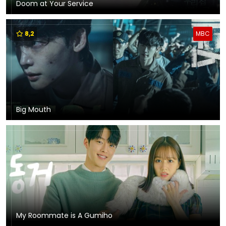
Doom at Your Service
8,2
MBC
Big Mouth
My Roommate is A Gumiho