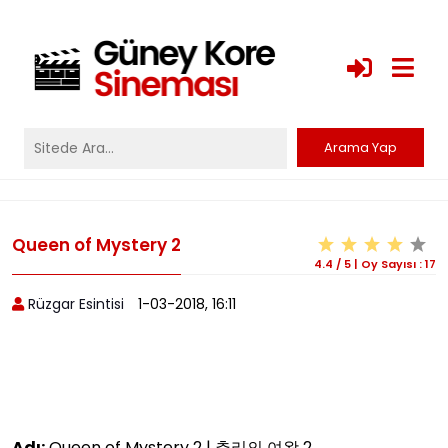
Queen of Mystery 2
4.4
/
5
|
Oy Sayısı :
17
Rüzgar Esintisi
1-03-2018, 16:11
Adı:
Queen of Mystery 2 | 추리의 여왕 2