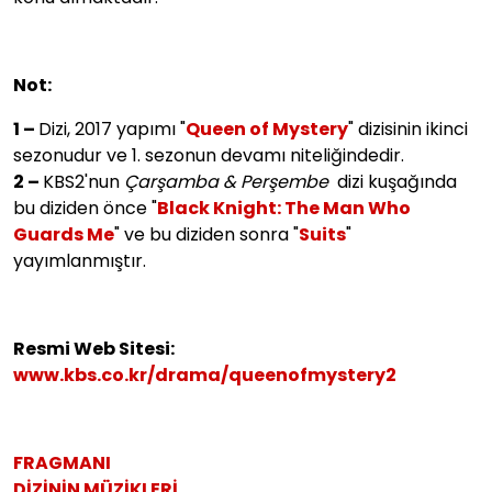
Not:
1 –
Dizi, 2017 yapımı "
Queen of Mystery
" dizisinin ikinci
sezonudur ve 1. sezonun devamı niteliğindedir.
2 –
KBS2'nun
Çarşamba & Perşembe
dizi kuşağında
bu diziden önce "
Black Knight: The Man Who
Guards Me
" ve bu diziden sonra "
Suits
"
yayımlanmıştır.
Resmi Web Sitesi:
www.kbs.co.kr/drama/queenofmystery2
FRAGMANI
DİZİNİN MÜZİKLERİ