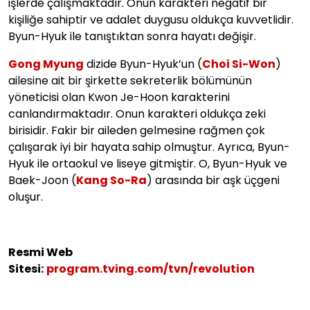
işlerde çalışmaktadır. Onun karakteri negatif bir
kişiliğe sahiptir ve adalet duygusu oldukça kuvvetlidir.
Byun-Hyuk ile tanıştıktan sonra hayatı değişir.
Gong Myung
dizide Byun-Hyuk’un (
Choi Si-Won
)
ailesine ait bir şirkette sekreterlik bölümünün
yöneticisi olan Kwon Je-Hoon karakterini
canlandırmaktadır. Onun karakteri oldukça zeki
birisidir. Fakir bir aileden gelmesine rağmen çok
çalışarak iyi bir hayata sahip olmuştur. Ayrıca, Byun-
Hyuk ile ortaokul ve liseye gitmiştir. O, Byun-Hyuk ve
Baek-Joon (
Kang So-Ra
) arasında bir aşk üçgeni
oluşur.
Resmi Web
Sitesi:
program.tving.com/tvn/revolution