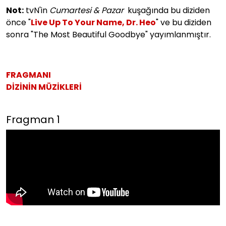
Not:
tvN'in
Cumartesi & Pazar
kuşağında bu diziden
önce "
Live Up To Your Name, Dr. Heo
" ve bu diziden
sonra "The Most Beautiful Goodbye" yayımlanmıştır.
FRAGMANI
DİZİNİN MÜZİKLERİ
Fragman 1