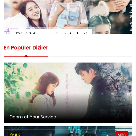
En Popüler Diziler
Doom at Your Service
8,2
MBC