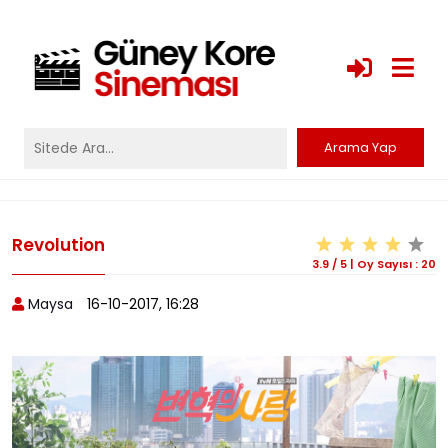
Revolution
3.9
/
5
|
Oy Sayısı :
20
Maysa
16-10-2017, 16:28