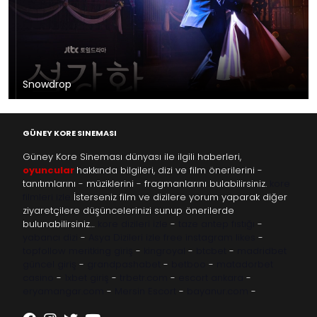
Snowdrop
GÜNEY KORE SINEMASI
Güney Kore Sineması dünyası ile ilgili haberleri,
oyuncular
hakkında bilgileri, dizi ve film önerilerini -
tanıtımlarını - müziklerini - fragmanlarını bulabilirsiniz.
kore
filmleri izle
İsterseniz film ve dizilere yorum yaparak diğer
ziyaretçilere düşüncelerinizi sunup önerilerde
bulunabilirsiniz…
kore dizileri izle
-
taze antep fıstığı
-
yabancı dizi
-
Asya Dizileri izle
free instagram likes
-
topfollow
meritking giriş
-
kingroyal
-
btcbet
-
madridbet
güncel giriş
-
grandpashabet
-
betboo
-
matadorbet
casino
-
1xbet giriş
-
trbetr.com
-
escort ankara
-
eryamangar.com
-
Mersin Escort
-
bayanur.com
-