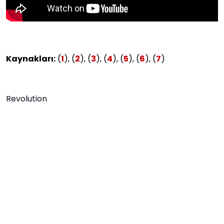
Kaynakları:
(
1
), (
2
), (
3
), (
4
), (
5
), (
6
), (
7
)
Revolution