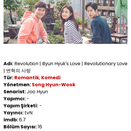
Adı:
Revolution | Byun Hyuk's Love | Revolutionary Love
| 변혁의 사랑
Tür:
Romantik
,
Komedi
Yönetmen:
Song Hyun-Wook
Senarist:
Joo Hyun
Yapımcı:
-
Yapım Şirketi:
-
Yayıncı:
tvN
imdb:
6.7
Bölüm Sayısı:
16