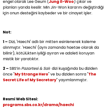
engel olarak Lee Geum (
Jung Il-Woo
) çıkar ve
planları yarıda kesilir. Min Jin-Won kararını değiştirdiği
için onun desteğini kaybeder ve bir cinayet işler.
Not:
1 –
Dizi, 'Haechi' adlı bir mitten esinlenerek kaleme
alınmıştır. 'Haechi' (aynı zamanda haetae olarak da
bilinir), kötülükten iyiliği ayıran ve adaleti koruyan
mistik bir yaratıktır.
2 –
SBS’in
Pazartesi & Salı
dizi kuşağında bu diziden
önce "
My Strange Hero
" ve bu diziden sonra "
The
Secret Life of My Secretary
" yayımlanmıştır.
Resmi Web Sitesi:
programs.sbs.co.kr/drama/haechi