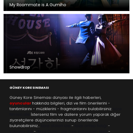
My Roommate is A Gumiho
Snowdrop
GÜNEY KORE SINEMASI
Güney Kore Sineması dünyası ile ilgili haberleri,
oyuncular
hakkında bilgileri, dizi ve film önerilerini -
tanıtımlarını - müziklerini - fragmanlarını bulabilirsiniz.
kore
filmleri izle
İsterseniz film ve dizilere yorum yaparak diğer
ziyaretçilere düşüncelerinizi sunup önerilerde
bulunabilirsiniz…
kore dizileri izle
-
taze antep fıstığı
-
yabancı dizi
-
Asya Dizileri izle
free instagram likes
-