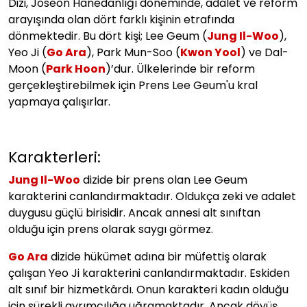
Dizi, Joseon Hanedanlığı döneminde, adalet ve reform
arayışında olan dört farklı kişinin etrafında
dönmektedir. Bu dört kişi; Lee Geum (
Jung Il-Woo
),
Yeo Ji (
Go Ara
), Park Mun-Soo (
Kwon Yool
) ve Dal-
Moon (
Park Hoon
)’dur. Ülkelerinde bir reform
gerçekleştirebilmek için Prens Lee Geum'u kral
yapmaya çalışırlar.
Karakterleri:
Jung Il-Woo
dizide bir prens olan Lee Geum
karakterini canlandırmaktadır. Oldukça zeki ve adalet
duygusu güçlü birisidir. Ancak annesi alt sınıftan
olduğu için prens olarak saygı görmez.
Go Ara
dizide hükümet adına bir müfettiş olarak
çalışan Yeo Ji karakterini canlandırmaktadır. Eskiden
alt sınıf bir hizmetkârdı. Onun karakteri kadın olduğu
için sürekli ayrımcılığa uğramaktadır. Ancak dövüş