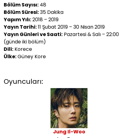
Bölüm Sayısı:
48
Bölüm Süresi:
35 Dakika
Yapım Yılı:
2018 – 2019
Yayın Tarihi:
11 Şubat 2019 – 30 Nisan 2019
Yayın Günleri ve Saati:
Pazartesi & Salı – 22:00
(günde iki bölüm)
Dili:
Korece
Ülke:
Güney Kore
Oyuncuları:
Jung Il-Woo