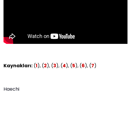
Kaynakları:
(
1
), (
2
), (
3
), (
4
), (
5
), (
6
), (
7
)
Haechi