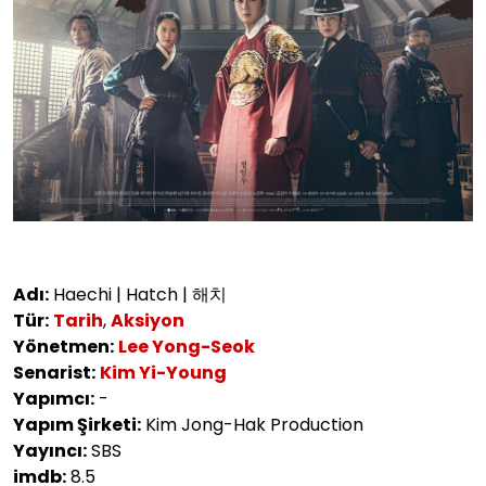
Adı:
Haechi | Hatch | 해치
Tür:
Tarih
,
Aksiyon
Yönetmen:
Lee Yong-Seok
Senarist:
Kim Yi-Young
Yapımcı:
-
Yapım Şirketi:
Kim Jong-Hak Production
Yayıncı:
SBS
imdb:
8.5