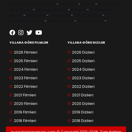
topfollow
meritking giriş
-
kingroyal
-
btcbet
-
madridbet
güncel giriş
-
grandpashabet
-
betboo
-
matadorbet
casino
-
1xbet giriş
-
trbetr.com
-
escort ankara
-
eryamangar.com
-
Mersin Escort
-
bayanur.com
-
YILLARA GÖRE FILMLER
YILLARA GÖRE DIZILER
2026 Filmleri
2026 Dizileri
2025 Filmleri
2025 Dizileri
2024 Filmleri
2024 Dizileri
2023 Filmleri
2023 Dizileri
2022 Filmleri
2022 Dizileri
2021 Filmleri
2021 Dizileri
2020 Filmleri
2020 Dizileri
2019 Filmleri
2019 Dizileri
2018 Filmleri
2018 Dizileri
guneykoresinemasi.com © Copyright 2013-2026. Tüm Hakları