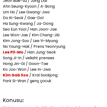
Jeon Bae-Su / Jang Dal
Ahn Seung-Kyoon / A-Bong
Lim Ho / Lee Gwang-Jwa
Do Ki-Seok / Gae-Dol
Ha Sung-Kwang / Ja-Dong
Seo Eun Yool / Han Joon-Jae
Lee Won-Jae / Kim Chang-Jib
Kim Jong-Soo / Lee Yi-Myung
No Young-Hak / Prens Yeonryung
Lee Pil-Mo
/ Han Jung-Seok
Song Ji-In / veliaht prenses
Hong Jin-Gi / Goon-Tae
Ko Joo-Won / Lee In-Jwa
Kim Gab Soo
/ Kral Sookjong
Park Si-Wan / genç çocuk
Konusu: