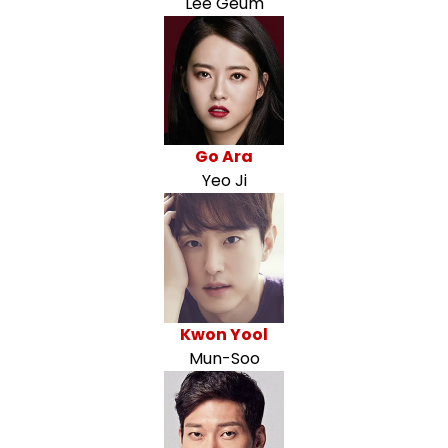
Lee Geum
Go Ara
Yeo Ji
Kwon Yool
Mun-Soo