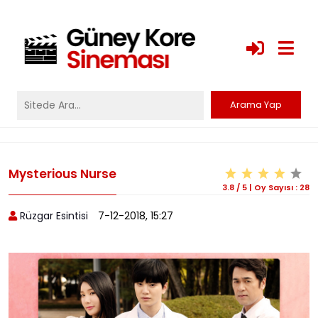
Mysterious Nurse
3.8
/
5
|
Oy Sayısı :
28
Rüzgar Esintisi
7-12-2018, 15:27