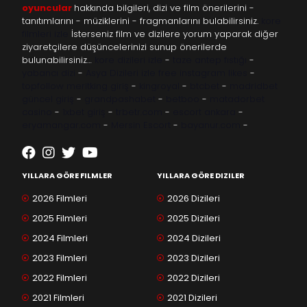
oyuncular
hakkında bilgileri, dizi ve film önerilerini -
tanıtımlarını - müziklerini - fragmanlarını bulabilirsiniz.
kore
filmleri izle
İsterseniz film ve dizilere yorum yaparak diğer
ziyaretçilere düşüncelerinizi sunup önerilerde
bulunabilirsiniz…
kore dizileri izle
-
taze antep fıstığı
-
yabancı dizi
-
Asya Dizileri izle
free instagram likes
-
topfollow
meritking giriş
-
kingroyal
-
btcbet
-
madridbet
güncel giriş
-
grandpashabet
-
betboo
-
matadorbet
casino
-
1xbet giriş
-
trbetr.com
-
escort ankara
-
eryamangar.com
-
Mersin Escort
-
bayanur.com
-
YILLARA GÖRE FILMLER
YILLARA GÖRE DIZILER
2026 Filmleri
2026 Dizileri
2025 Filmleri
2025 Dizileri
2024 Filmleri
2024 Dizileri
2023 Filmleri
2023 Dizileri
2022 Filmleri
2022 Dizileri
2021 Filmleri
2021 Dizileri