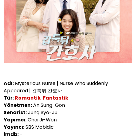
Adı:
Mysterious Nurse | Nurse Who Suddenly
Appeared | 갑툭튀 간호사
Tür:
Romantik
,
Fantastik
Yönetmen:
An Sung-Gon
Senarist:
Jung Syo-Ju
Yapımcı:
Choi Ji-Won
Yayıncı:
SBS Mobidic
imdb:
-