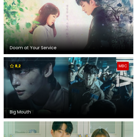
Doom at Your Service
8,2
MBC
Big Mouth