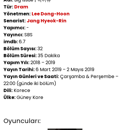
Tür:
Dram
Yönetmen:
Lee Dong-Hoon
Senarist:
Jang Hyeok-Rin
Yapımcı:
-
Yayıncı:
SBS
imdb:
6.7
Bölüm Sayısı:
32
Bölüm Süresi:
35 Dakika
Yapım Yılı:
2018 – 2019
Yayın Tarihi:
6 Mart 2019 – 2 Mayıs 2019
Yayın Günleri ve Saati:
Çarşamba & Perşembe –
22:00 (günde iki bölüm)
Dili:
Korece
Ülke:
Güney Kore
Oyuncuları: