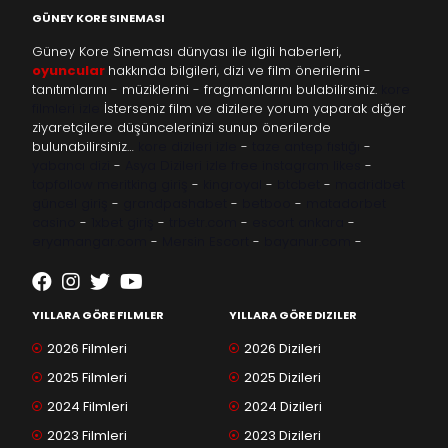
GÜNEY KORE SINEMASI
Güney Kore Sineması dünyası ile ilgili haberleri,
oyuncular
hakkında bilgileri, dizi ve film önerilerini -
tanıtımlarını - müziklerini - fragmanlarını bulabilirsiniz.
kore
filmleri izle
İsterseniz film ve dizilere yorum yaparak diğer
ziyaretçilere düşüncelerinizi sunup önerilerde
bulunabilirsiniz…
kore dizileri izle
-
taze antep fıstığı
-
yabancı dizi
-
Asya Dizileri izle
free instagram likes
-
topfollow
meritking giriş
-
kingroyal
-
btcbet
-
madridbet
güncel giriş
-
grandpashabet
-
betboo
-
matadorbet
casino
-
1xbet giriş
-
trbetr.com
-
escort ankara
-
eryamangar.com
-
Mersin Escort
-
bayanur.com
-
YILLARA GÖRE FILMLER
YILLARA GÖRE DIZILER
2026 Filmleri
2026 Dizileri
2025 Filmleri
2025 Dizileri
2024 Filmleri
2024 Dizileri
2023 Filmleri
2023 Dizileri