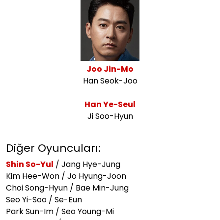
Joo Jin-Mo
Han Seok-Joo
Han Ye-Seul
Ji Soo-Hyun
Diğer Oyuncuları:
Shin So-Yul
/ Jang Hye-Jung
Kim Hee-Won / Jo Hyung-Joon
Choi Song-Hyun / Bae Min-Jung
Seo Yi-Soo / Se-Eun
Park Sun-Im / Seo Young-Mi