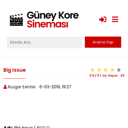
Big Issue
3.9
/
5
|
Oy Sayısı :
20
Rüzgar Esintisi
6-03-2019, 19:27
Adı:
Big Issue | 빅이슈