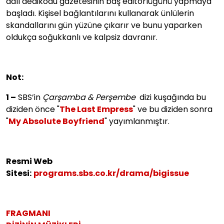
adlı dedikodu gazetesinin baş editörlüğünü yapmaya
başladı. Kişisel bağlantılarını kullanarak ünlülerin
skandallarını gün yüzüne çıkarır ve bunu yaparken
oldukça soğukkanlı ve kalpsiz davranır.
Not:
1 –
SBS’in
Çarşamba & Perşembe
dizi kuşağında bu
diziden önce "
The Last Empress
" ve bu diziden sonra
"
My Absolute Boyfriend
" yayımlanmıştır.
Resmi Web
Sitesi:
programs.sbs.co.kr/drama/bigissue
FRAGMANI